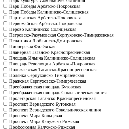
Парк культуры
Сокольническая линия
Парк Победы
Арбатско-Покровская
Парк Победы
Калининско-Солнцевская
Партизанская
Арбатско-Покровская
Первомайская
Арбатско-Покровская
Перово
Калининско-Солнцевская
Петровско-Разумовская
Серпуховско-Тимирязевская
Печатники
Люблинско-Дмитровская
Пионерская
Филёвская
Планерная
Таганско-Краснопресненская
Площадь Ильича
Калининско-Солнцевская
Площадь Революции
Арбатско-Покровская
Полежаевская
Таганско-Краснопресненская
Полянка
Серпуховско-Тимирязевская
Пражская
Серпуховско-Тимирязевская
Преображенская площадь
Бутовская
Преображенская площадь
Сокольническая линия
Пролетарская
Таганско-Краснопресненская
Проспект Вернадского
Бутовская
Проспект Вернадского
Сокольническая линия
Проспект Мира
Кольцевая
Проспект Мира
Калужско-Рижская
Профсоюзная
Калужско-Рижская