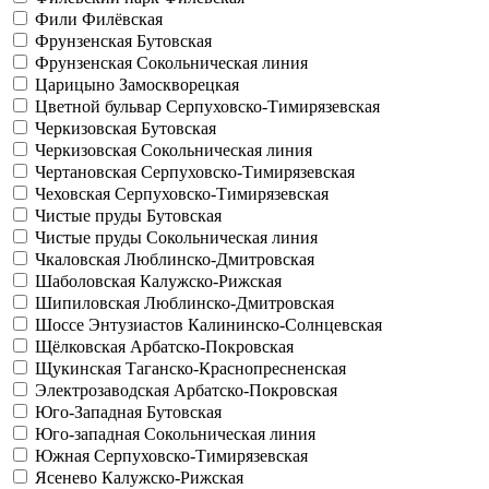
Фили
Филёвская
Фрунзенская
Бутовская
Фрунзенская
Сокольническая линия
Царицыно
Замоскворецкая
Цветной бульвар
Серпуховско-Тимирязевская
Черкизовская
Бутовская
Черкизовская
Сокольническая линия
Чертановская
Серпуховско-Тимирязевская
Чеховская
Серпуховско-Тимирязевская
Чистые пруды
Бутовская
Чистые пруды
Сокольническая линия
Чкаловская
Люблинско-Дмитровская
Шаболовская
Калужско-Рижская
Шипиловская
Люблинско-Дмитровская
Шоссе Энтузиастов
Калининско-Солнцевская
Щёлковская
Арбатско-Покровская
Щукинская
Таганско-Краснопресненская
Электрозаводская
Арбатско-Покровская
Юго-Западная
Бутовская
Юго-западная
Сокольническая линия
Южная
Серпуховско-Тимирязевская
Ясенево
Калужско-Рижская