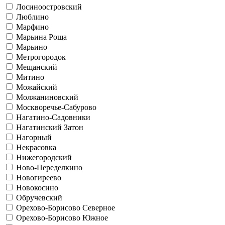
Лосиноостровский
Люблино
Марфино
Марьина Роща
Марьино
Метрогородок
Мещанский
Митино
Можайский
Молжаниновский
Москворечье-Сабурово
Нагатино-Садовники
Нагатинский Затон
Нагорный
Некрасовка
Нижегородский
Ново-Переделкино
Новогиреево
Новокосино
Обручевский
Орехово-Борисово Северное
Орехово-Борисово Южное