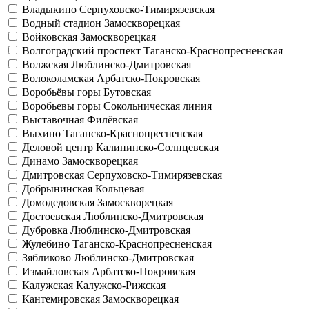
Владыкино
Серпуховско-Тимирязевская
Водный стадион
Замоскворецкая
Войковская
Замоскворецкая
Волгоградский проспект
Таганско-Краснопресненская
Волжская
Люблинско-Дмитровская
Волоколамская
Арбатско-Покровская
Воробьёвы горы
Бутовская
Воробьевы горы
Сокольническая линия
Выставочная
Филёвская
Выхино
Таганско-Краснопресненская
Деловой центр
Калининско-Солнцевская
Динамо
Замоскворецкая
Дмитровская
Серпуховско-Тимирязевская
Добрынинская
Кольцевая
Домодедовская
Замоскворецкая
Достоевская
Люблинско-Дмитровская
Дубровка
Люблинско-Дмитровская
Жулебино
Таганско-Краснопресненская
Зябликово
Люблинско-Дмитровская
Измайловская
Арбатско-Покровская
Калужская
Калужско-Рижская
Кантемировская
Замоскворецкая