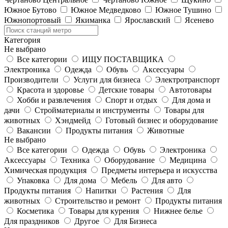
Южное Бутово
Южное Медведково
Южное Тушино
Южнопортовый
Якиманка
Ярославский
Ясенево
Категория
Не выбрано
Все категории
ИЩУ ПОСТАВЩИКА
Электроника
Одежда
Обувь
Аксессуары
Производители
Услуги для бизнеса
Электротранспорт
Красота и здоровье
Детские товары
Автотовары
Хобби и развлечения
Спорт и отдых
Для дома и
дачи
Стройматериалы и инструменты
Товары для
животных
Хэндмейд
Готовый бизнес и оборудование
Вакансии
Продукты питания
Животные
Не выбрано
Все категории
Одежда
Обувь
Электроника
Аксессуары
Техника
Оборудование
Медицина
Химическая продукция
Предметы интерьера и искусства
Упаковка
Для дома
Мебель
Для авто
Продукты питания
Напитки
Растения
Для
животных
Строительство и ремонт
Продукты питания
Косметика
Товары для курения
Нижнее белье
Для праздников
Другое
Для Бизнеса