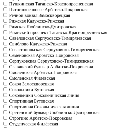
Пушкинская
Таганско-Краснопресненская
Пятницкое шоссе
Арбатско-Покровская
Речной вокзал
Замоскворецкая
Рижская
Калужско-Рижская
Римская
Люблинско-Дмитровская
Рязанский проспект
Таганско-Краснопресненская
Савёловская
Серпуховско-Тимирязевская
Свиблово
Калужско-Рижская
Севастопольская
Серпуховско-Тимирязевская
Семёновская
Арбатско-Покровская
Серпуховская
Серпуховско-Тимирязевская
Славянский бульвар
Арбатско-Покровская
Смоленская
Арбатско-Покровская
Смоленская
Филёвская
Сокол
Замоскворецкая
Сокольники
Бутовская
Сокольники
Сокольническая линия
Спортивная
Бутовская
Спортивная
Сокольническая линия
Сретенский бульвар
Люблинско-Дмитровская
Строгино
Арбатско-Покровская
Студенческая
Филёвская