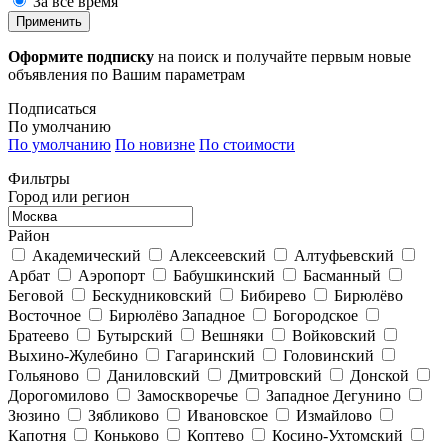
За все время
Применить
Оформите подписку
на поиск и получайте первым новые
объявления по Вашим параметрам
Подписаться
По умолчанию
По умолчанию
По новизне
По стоимости
Фильтры
Город или регион
Район
Академический
Алексеевский
Алтуфьевский
Арбат
Аэропорт
Бабушкинский
Басманный
Беговой
Бескудниковский
Бибирево
Бирюлёво
Восточное
Бирюлёво Западное
Богородское
Братеево
Бутырский
Вешняки
Войковский
Выхино-Жулебино
Гагаринский
Головинский
Гольяново
Даниловский
Дмитровский
Донской
Дорогомилово
Замоскворечье
Западное Дегунино
Зюзино
Зябликово
Ивановское
Измайлово
Капотня
Коньково
Коптево
Косино-Ухтомский