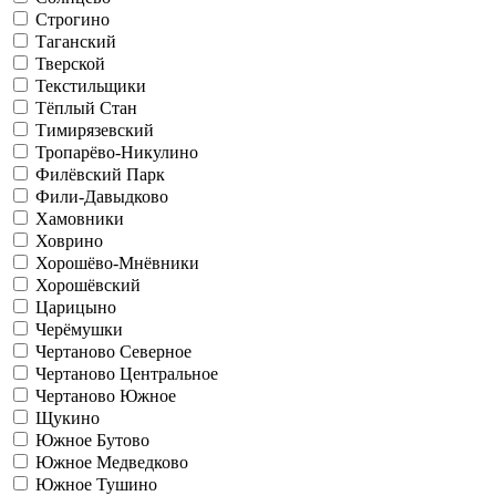
Строгино
Таганский
Тверской
Текстильщики
Тёплый Стан
Тимирязевский
Тропарёво-Никулино
Филёвский Парк
Фили-Давыдково
Хамовники
Ховрино
Хорошёво-Мнёвники
Хорошёвский
Царицыно
Черёмушки
Чертаново Северное
Чертаново Центральное
Чертаново Южное
Щукино
Южное Бутово
Южное Медведково
Южное Тушино