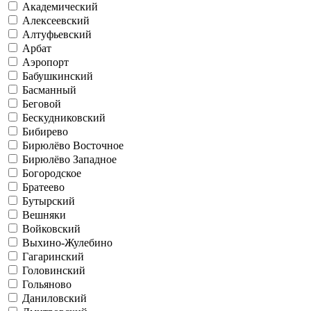
Академический
Алексеевский
Алтуфьевский
Арбат
Аэропорт
Бабушкинский
Басманный
Беговой
Бескудниковский
Бибирево
Бирюлёво Восточное
Бирюлёво Западное
Богородское
Братеево
Бутырский
Вешняки
Войковский
Выхино-Жулебино
Гагаринский
Головинский
Гольяново
Даниловский