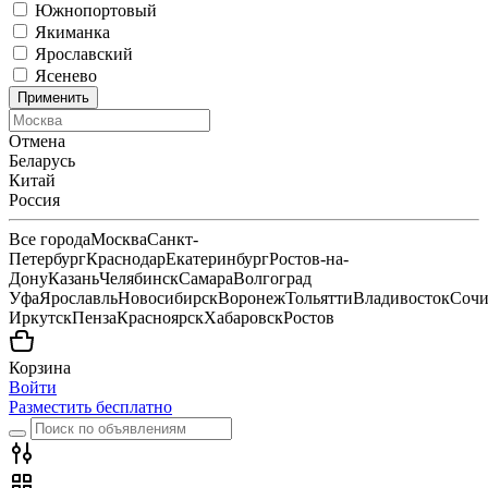
Южнопортовый
Якиманка
Ярославский
Ясенево
Применить
Отмена
Беларусь
Китай
Россия
Все города
Москва
Санкт-
Петербург
Краснодар
Екатеринбург
Ростов-на-
Дону
Казань
Челябинск
Самара
Волгоград
Уфа
Ярославль
Новосибирск
Воронеж
Тольятти
Владивосток
Соч
Иркутск
Пенза
Красноярск
Хабаровск
Ростов
Корзина
Войти
Разместить бесплатно