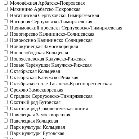
Молодёжная
Арбатско-Покровская
Мякинино
Арбатско-Покровская
Нагатинская
Серпуховско-Тимирязевская
Нагорная
Серпуховско-Тимирязевская
Нахимовский проспект
Серпуховско-Тимирязевская
Новогиреево
Калининско-Солнцевская
Новокосино
Калининско-Солнцевская
Новокузнецкая
Замоскворецкая
Новослободская
Кольцевая
Новоясеневская
Калужско-Рижская
Новые Черёмушки
Калужско-Рижская
Октябрьская
Кольцевая
Октябрьская
Калужско-Рижская
Октябрьское поле
Таганско-Краснопресненская
Орехово
Замоскворецкая
Отрадное
Серпуховско-Тимирязевская
Охотный ряд
Бутовская
Охотный ряд
Сокольническая линия
Павелецкая
Замоскворецкая
Павелецкая
Кольцевая
Парк культуры
Кольцевая
Парк культуры
Бутовская