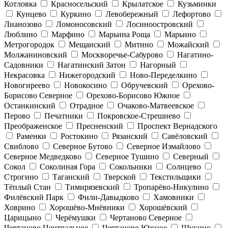
Котловка
Красносельский
Крылатское
Кузьминки
Кунцево
Куркино
Левобережный
Лефортово
Лианозово
Ломоносовский
Лосиноостровский
Люблино
Марфино
Марьина Роща
Марьино
Метрогородок
Мещанский
Митино
Можайский
Молжаниновский
Москворечье-Сабурово
Нагатино-
Садовники
Нагатинский Затон
Нагорный
Некрасовка
Нижегородский
Ново-Переделкино
Новогиреево
Новокосино
Обручевский
Орехово-
Борисово Северное
Орехово-Борисово Южное
Останкинский
Отрадное
Очаково-Матвеевское
Перово
Печатники
Покровское-Стрешнево
Преображенское
Пресненский
Проспект Вернадского
Раменки
Ростокино
Рязанский
Савёловский
Свиблово
Северное Бутово
Северное Измайлово
Северное Медведково
Северное Тушино
Северный
Сокол
Соколиная Гора
Сокольники
Солнцево
Строгино
Таганский
Тверской
Текстильщики
Тёплый Стан
Тимирязевский
Тропарёво-Никулино
Филёвский Парк
Фили-Давыдково
Хамовники
Ховрино
Хорошёво-Мнёвники
Хорошёвский
Царицыно
Черёмушки
Чертаново Северное
Чертаново Центральное
Чертаново Южное
Щукино