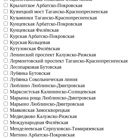
Крылатское
Арбатско-Покровская
Кузнецкий мост
Таганско-Краснопресненская
Кузьминки
Таганско-Краснопресненская
Кунцевская
Арбатско-Покровская
Кунцевская
Филёвская
Курская
Арбатско-Покровская
Курская
Кольцевая
Кутузовская
Филёвская
Ленинский проспект
Калужско-Рижская
Лермонтовский проспект
Таганско-Краснопресненская
Лесопарковая
Бутовская
Лубянка
Бутовская
Лубянка
Сокольническая линия
Люблино
Люблинско-Дмитровская
Марксистская
Калининско-Солнцевская
Марьина роща
Люблинско-Дмитровская
Марьино
Люблинско-Дмитровская
Маяковская
Замоскворецкая
Медведково
Калужско-Рижская
Международная
Филёвская
Менделеевская
Серпуховско-Тимирязевская
Митино
Арбатско-Покровская