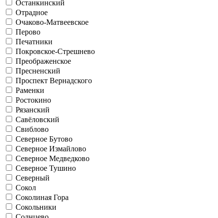
Останкинский
Отрадное
Очаково-Матвеевское
Перово
Печатники
Покровское-Стрешнево
Преображенское
Пресненский
Проспект Вернадского
Раменки
Ростокино
Рязанский
Савёловский
Свиблово
Северное Бутово
Северное Измайлово
Северное Медведково
Северное Тушино
Северный
Сокол
Соколиная Гора
Сокольники
Солнцево