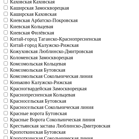
Каховская
Каховская
Каширская
Замоскворецкая
Каширская
Каховская
Киевская
Арбатско-Покровская
Киевская
Кольцевая
Киевская
Филёвская
Китай-город
Таганско-Краснопресненская
Китай-город
Калужско-Рижская
Кожуховская
Люблинско-Дмитровская
Коломенская
Замоскворецкая
Комсомольская
Кольцевая
Комсомольская
Бутовская
Комсомольская
Сокольническая линия
Коньково
Калужско-Рижская
Красногвардейская
Замоскворецкая
Краснопресненская
Кольцевая
Красносельская
Бутовская
Красносельская
Сокольническая линия
Красные ворота
Бутовская
Красные Ворота
Сокольническая линия
Крестьянская застава
Люблинско-Дмитровская
Кропоткинская
Бутовская
Кропоткинская
Сокольническая линия