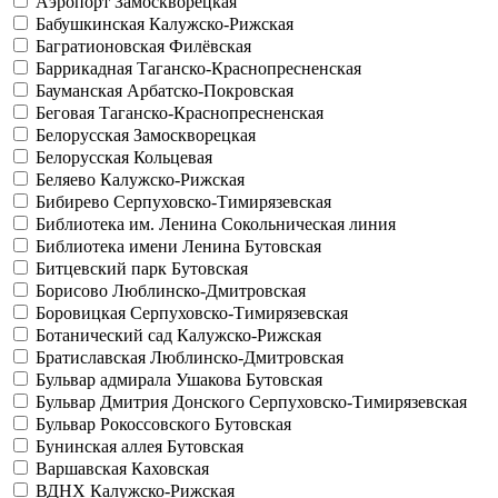
Аэропорт
Замоскворецкая
Бабушкинская
Калужско-Рижская
Багратионовская
Филёвская
Баррикадная
Таганско-Краснопресненская
Бауманская
Арбатско-Покровская
Беговая
Таганско-Краснопресненская
Белорусская
Замоскворецкая
Белорусская
Кольцевая
Беляево
Калужско-Рижская
Бибирево
Серпуховско-Тимирязевская
Библиотека им. Ленина
Сокольническая линия
Библиотека имени Ленина
Бутовская
Битцевский парк
Бутовская
Борисово
Люблинско-Дмитровская
Боровицкая
Серпуховско-Тимирязевская
Ботанический сад
Калужско-Рижская
Братиславская
Люблинско-Дмитровская
Бульвар адмирала Ушакова
Бутовская
Бульвар Дмитрия Донского
Серпуховско-Тимирязевская
Бульвар Рокоссовского
Бутовская
Бунинская аллея
Бутовская
Варшавская
Каховская
ВДНХ
Калужско-Рижская