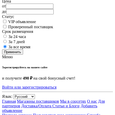
Цена
от
до
Статус
VIP объявление
Проверенный поставщик
Срок размещения
За 24 часа
За 7 дней
За все время
Применить
Меню
Зарегистрируйтесь на нашем сайте
и получите
490 ₽
на свой бонусный счет!
Войти или зарегистрироваться
Язык:
Главная
Магазины поставщиков
Мы в соцсетях
О нас
Для
партнеров
Доставка/Оплата
Статьи и Блоги
Добавить
объявление