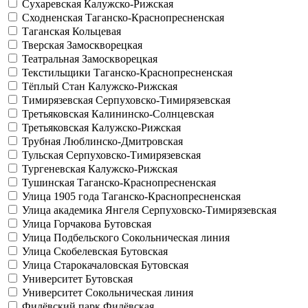
Сухаревская
Калужско-Рижская
Сходненская
Таганско-Краснопресненская
Таганская
Кольцевая
Тверская
Замоскворецкая
Театральная
Замоскворецкая
Текстильщики
Таганско-Краснопресненская
Тёплый Стан
Калужско-Рижская
Тимирязевская
Серпуховско-Тимирязевская
Третьяковская
Калининско-Солнцевская
Третьяковская
Калужско-Рижская
Трубная
Люблинско-Дмитровская
Тульская
Серпуховско-Тимирязевская
Тургеневская
Калужско-Рижская
Тушинская
Таганско-Краснопресненская
Улица 1905 года
Таганско-Краснопресненская
Улица академика Янгеля
Серпуховско-Тимирязевская
Улица Горчакова
Бутовская
Улица Подбельского
Сокольническая линия
Улица Скобелевская
Бутовская
Улица Старокачаловская
Бутовская
Университет
Бутовская
Университет
Сокольническая линия
Филёвский парк
Филёвская