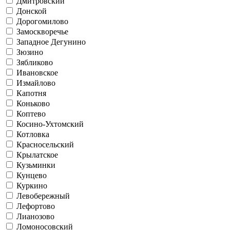
Дмитровский
Донской
Дорогомилово
Замоскворечье
Западное Дегунино
Зюзино
Зябликово
Ивановское
Измайлово
Капотня
Коньково
Коптево
Косино-Ухтомский
Котловка
Красносельский
Крылатское
Кузьминки
Кунцево
Куркино
Левобережный
Лефортово
Лианозово
Ломоносовский