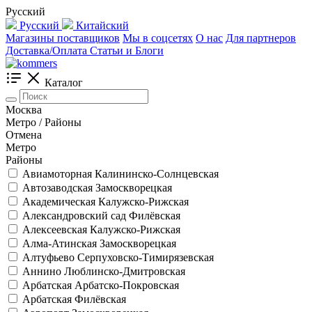
Русский
Русский
Китайский
Магазины поставщиков
Мы в соцсетях
О нас
Для партнеров
Доставка/Оплата
Статьи и Блоги
Каталог
Москва
Метро / Районы
Отмена
Метро
Районы
Авиамоторная
Калининско-Солнцевская
Автозаводская
Замоскворецкая
Академическая
Калужско-Рижская
Александровский сад
Филёвская
Алексеевская
Калужско-Рижская
Алма-Атинская
Замоскворецкая
Алтуфьево
Серпуховско-Тимирязевская
Аннино
Люблинско-Дмитровская
Арбатская
Арбатско-Покровская
Арбатская
Филёвская