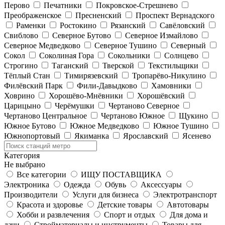
Перово
Печатники
Покровское-Стрешнево
Преображенское
Пресненский
Проспект Вернадского
Раменки
Ростокино
Рязанский
Савёловский
Свиблово
Северное Бутово
Северное Измайлово
Северное Медведково
Северное Тушино
Северный
Сокол
Соколиная Гора
Сокольники
Солнцево
Строгино
Таганский
Тверской
Текстильщики
Тёплый Стан
Тимирязевский
Тропарёво-Никулино
Филёвский Парк
Фили-Давыдково
Хамовники
Ховрино
Хорошёво-Мнёвники
Хорошёвский
Царицыно
Черёмушки
Чертаново Северное
Чертаново Центральное
Чертаново Южное
Щукино
Южное Бутово
Южное Медведково
Южное Тушино
Южнопортовый
Якиманка
Ярославский
Ясенево
Категория
Не выбрано
Все категории
ИЩУ ПОСТАВЩИКА
Электроника
Одежда
Обувь
Аксессуары
Производители
Услуги для бизнеса
Электротранспорт
Красота и здоровье
Детские товары
Автотовары
Хобби и развлечения
Спорт и отдых
Для дома и
дачи
Стройматериалы и инструменты
Товары для