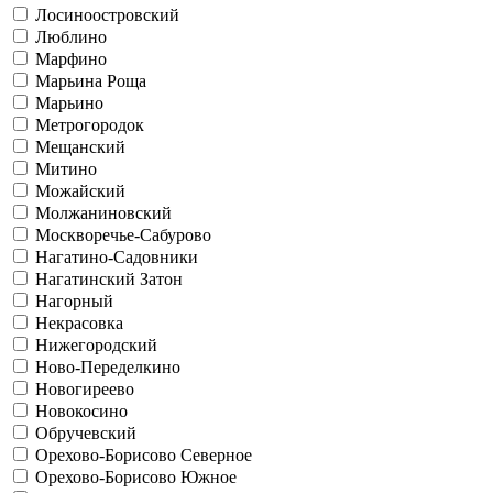
Лосиноостровский
Люблино
Марфино
Марьина Роща
Марьино
Метрогородок
Мещанский
Митино
Можайский
Молжаниновский
Москворечье-Сабурово
Нагатино-Садовники
Нагатинский Затон
Нагорный
Некрасовка
Нижегородский
Ново-Переделкино
Новогиреево
Новокосино
Обручевский
Орехово-Борисово Северное
Орехово-Борисово Южное