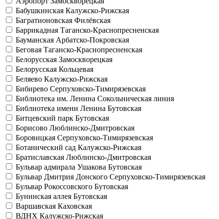
Аэропорт
Замоскворецкая
Бабушкинская
Калужско-Рижская
Багратионовская
Филёвская
Баррикадная
Таганско-Краснопресненская
Бауманская
Арбатско-Покровская
Беговая
Таганско-Краснопресненская
Белорусская
Замоскворецкая
Белорусская
Кольцевая
Беляево
Калужско-Рижская
Бибирево
Серпуховско-Тимирязевская
Библиотека им. Ленина
Сокольническая линия
Библиотека имени Ленина
Бутовская
Битцевский парк
Бутовская
Борисово
Люблинско-Дмитровская
Боровицкая
Серпуховско-Тимирязевская
Ботанический сад
Калужско-Рижская
Братиславская
Люблинско-Дмитровская
Бульвар адмирала Ушакова
Бутовская
Бульвар Дмитрия Донского
Серпуховско-Тимирязевская
Бульвар Рокоссовского
Бутовская
Бунинская аллея
Бутовская
Варшавская
Каховская
ВДНХ
Калужско-Рижская