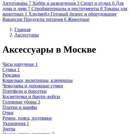
Автотовары
7
Хобби и развлечения
3
Спорт и отдых
6
Для
дома и дачи
7
Стройматериалы и инструменты
8
Товары для
животных
1
Хэндмейд
Готовый бизнес и оборудование
Вакансии
Продукты питания
6
Животные
Главная
Аксессуары
Аксессуары в Москве
Часы наручные
1
Сумки
1
Рюкзаки
Кошельки, визитницы, ключницы
Чемоданы и дорожные сумки
Портфели и борсетки
Косметички и бьюти–кейсы
Головные уборы
3
Платки и шарфы
Очки
Ремни, пояса, подтяжки
Украшения
1
Зонты