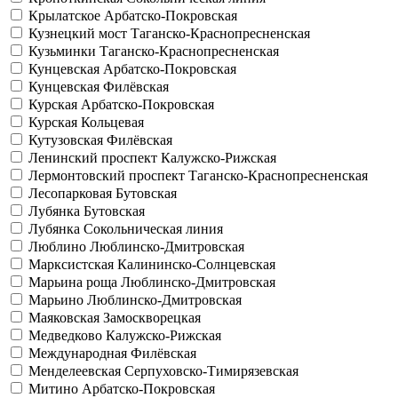
Крылатское
Арбатско-Покровская
Кузнецкий мост
Таганско-Краснопресненская
Кузьминки
Таганско-Краснопресненская
Кунцевская
Арбатско-Покровская
Кунцевская
Филёвская
Курская
Арбатско-Покровская
Курская
Кольцевая
Кутузовская
Филёвская
Ленинский проспект
Калужско-Рижская
Лермонтовский проспект
Таганско-Краснопресненская
Лесопарковая
Бутовская
Лубянка
Бутовская
Лубянка
Сокольническая линия
Люблино
Люблинско-Дмитровская
Марксистская
Калининско-Солнцевская
Марьина роща
Люблинско-Дмитровская
Марьино
Люблинско-Дмитровская
Маяковская
Замоскворецкая
Медведково
Калужско-Рижская
Международная
Филёвская
Менделеевская
Серпуховско-Тимирязевская
Митино
Арбатско-Покровская