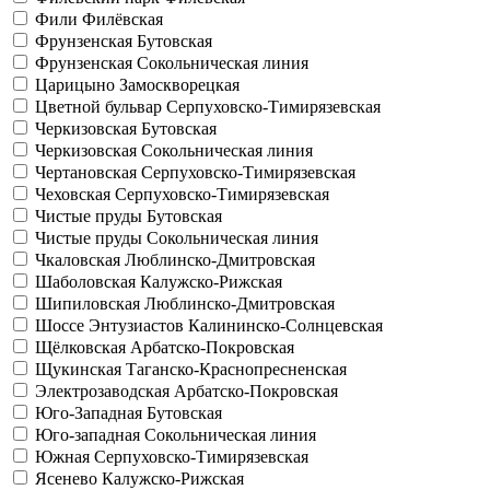
Фили
Филёвская
Фрунзенская
Бутовская
Фрунзенская
Сокольническая линия
Царицыно
Замоскворецкая
Цветной бульвар
Серпуховско-Тимирязевская
Черкизовская
Бутовская
Черкизовская
Сокольническая линия
Чертановская
Серпуховско-Тимирязевская
Чеховская
Серпуховско-Тимирязевская
Чистые пруды
Бутовская
Чистые пруды
Сокольническая линия
Чкаловская
Люблинско-Дмитровская
Шаболовская
Калужско-Рижская
Шипиловская
Люблинско-Дмитровская
Шоссе Энтузиастов
Калининско-Солнцевская
Щёлковская
Арбатско-Покровская
Щукинская
Таганско-Краснопресненская
Электрозаводская
Арбатско-Покровская
Юго-Западная
Бутовская
Юго-западная
Сокольническая линия
Южная
Серпуховско-Тимирязевская
Ясенево
Калужско-Рижская