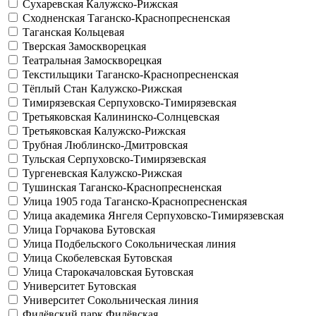
Сухаревская
Калужско-Рижская
Сходненская
Таганско-Краснопресненская
Таганская
Кольцевая
Тверская
Замоскворецкая
Театральная
Замоскворецкая
Текстильщики
Таганско-Краснопресненская
Тёплый Стан
Калужско-Рижская
Тимирязевская
Серпуховско-Тимирязевская
Третьяковская
Калининско-Солнцевская
Третьяковская
Калужско-Рижская
Трубная
Люблинско-Дмитровская
Тульская
Серпуховско-Тимирязевская
Тургеневская
Калужско-Рижская
Тушинская
Таганско-Краснопресненская
Улица 1905 года
Таганско-Краснопресненская
Улица академика Янгеля
Серпуховско-Тимирязевская
Улица Горчакова
Бутовская
Улица Подбельского
Сокольническая линия
Улица Скобелевская
Бутовская
Улица Старокачаловская
Бутовская
Университет
Бутовская
Университет
Сокольническая линия
Филёвский парк
Филёвская