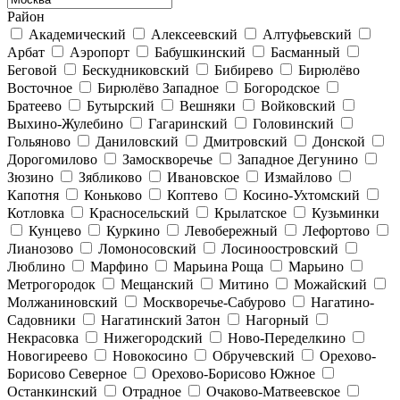
Район
Академический
Алексеевский
Алтуфьевский
Арбат
Аэропорт
Бабушкинский
Басманный
Беговой
Бескудниковский
Бибирево
Бирюлёво
Восточное
Бирюлёво Западное
Богородское
Братеево
Бутырский
Вешняки
Войковский
Выхино-Жулебино
Гагаринский
Головинский
Гольяново
Даниловский
Дмитровский
Донской
Дорогомилово
Замоскворечье
Западное Дегунино
Зюзино
Зябликово
Ивановское
Измайлово
Капотня
Коньково
Коптево
Косино-Ухтомский
Котловка
Красносельский
Крылатское
Кузьминки
Кунцево
Куркино
Левобережный
Лефортово
Лианозово
Ломоносовский
Лосиноостровский
Люблино
Марфино
Марьина Роща
Марьино
Метрогородок
Мещанский
Митино
Можайский
Молжаниновский
Москворечье-Сабурово
Нагатино-
Садовники
Нагатинский Затон
Нагорный
Некрасовка
Нижегородский
Ново-Переделкино
Новогиреево
Новокосино
Обручевский
Орехово-
Борисово Северное
Орехово-Борисово Южное
Останкинский
Отрадное
Очаково-Матвеевское