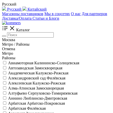
Русский
Русский
Китайский
Магазины поставщиков
Мы в соцсетях
О нас
Для партнеров
Доставка/Оплата
Статьи и Блоги
Каталог
Москва
Метро / Районы
Отмена
Метро
Районы
Авиамоторная
Калининско-Солнцевская
Автозаводская
Замоскворецкая
Академическая
Калужско-Рижская
Александровский сад
Филёвская
Алексеевская
Калужско-Рижская
Алма-Атинская
Замоскворецкая
Алтуфьево
Серпуховско-Тимирязевская
Аннино
Люблинско-Дмитровская
Арбатская
Арбатско-Покровская
Арбатская
Филёвская