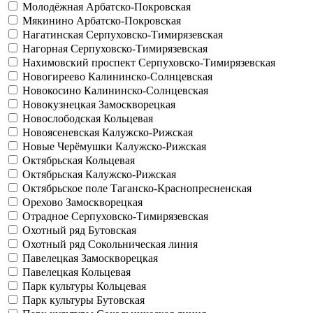
Молодёжная
Арбатско-Покровская
Мякинино
Арбатско-Покровская
Нагатинская
Серпуховско-Тимирязевская
Нагорная
Серпуховско-Тимирязевская
Нахимовский проспект
Серпуховско-Тимирязевская
Новогиреево
Калининско-Солнцевская
Новокосино
Калининско-Солнцевская
Новокузнецкая
Замоскворецкая
Новослободская
Кольцевая
Новоясеневская
Калужско-Рижская
Новые Черёмушки
Калужско-Рижская
Октябрьская
Кольцевая
Октябрьская
Калужско-Рижская
Октябрьское поле
Таганско-Краснопресненская
Орехово
Замоскворецкая
Отрадное
Серпуховско-Тимирязевская
Охотный ряд
Бутовская
Охотный ряд
Сокольническая линия
Павелецкая
Замоскворецкая
Павелецкая
Кольцевая
Парк культуры
Кольцевая
Парк культуры
Бутовская