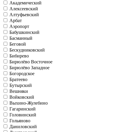
Академический
Алексеевский
Алтуфьевский
Арбат
Аэропорт
Бабушкинский
Басманный
Беговой
Бескудниковский
Бибирево
Бирюлёво Восточное
Бирюлёво Западное
Богородское
Братеево
Бутырский
Вешняки
Войковский
Выхино-Жулебино
Гагаринский
Головинский
Гольяново
Даниловский