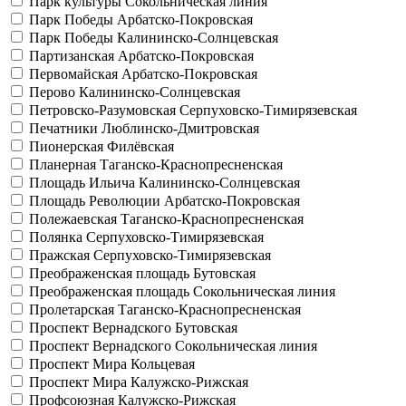
Парк культуры
Сокольническая линия
Парк Победы
Арбатско-Покровская
Парк Победы
Калининско-Солнцевская
Партизанская
Арбатско-Покровская
Первомайская
Арбатско-Покровская
Перово
Калининско-Солнцевская
Петровско-Разумовская
Серпуховско-Тимирязевская
Печатники
Люблинско-Дмитровская
Пионерская
Филёвская
Планерная
Таганско-Краснопресненская
Площадь Ильича
Калининско-Солнцевская
Площадь Революции
Арбатско-Покровская
Полежаевская
Таганско-Краснопресненская
Полянка
Серпуховско-Тимирязевская
Пражская
Серпуховско-Тимирязевская
Преображенская площадь
Бутовская
Преображенская площадь
Сокольническая линия
Пролетарская
Таганско-Краснопресненская
Проспект Вернадского
Бутовская
Проспект Вернадского
Сокольническая линия
Проспект Мира
Кольцевая
Проспект Мира
Калужско-Рижская
Профсоюзная
Калужско-Рижская