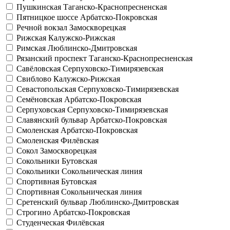
Пушкинская
Таганско-Краснопресненская
Пятницкое шоссе
Арбатско-Покровская
Речной вокзал
Замоскворецкая
Рижская
Калужско-Рижская
Римская
Люблинско-Дмитровская
Рязанский проспект
Таганско-Краснопресненская
Савёловская
Серпуховско-Тимирязевская
Свиблово
Калужско-Рижская
Севастопольская
Серпуховско-Тимирязевская
Семёновская
Арбатско-Покровская
Серпуховская
Серпуховско-Тимирязевская
Славянский бульвар
Арбатско-Покровская
Смоленская
Арбатско-Покровская
Смоленская
Филёвская
Сокол
Замоскворецкая
Сокольники
Бутовская
Сокольники
Сокольническая линия
Спортивная
Бутовская
Спортивная
Сокольническая линия
Сретенский бульвар
Люблинско-Дмитровская
Строгино
Арбатско-Покровская
Студенческая
Филёвская