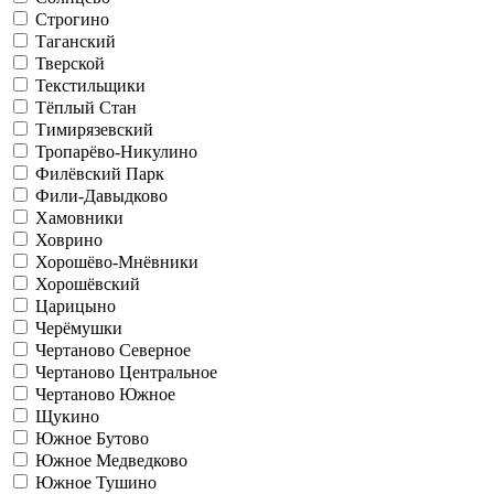
Строгино
Таганский
Тверской
Текстильщики
Тёплый Стан
Тимирязевский
Тропарёво-Никулино
Филёвский Парк
Фили-Давыдково
Хамовники
Ховрино
Хорошёво-Мнёвники
Хорошёвский
Царицыно
Черёмушки
Чертаново Северное
Чертаново Центральное
Чертаново Южное
Щукино
Южное Бутово
Южное Медведково
Южное Тушино