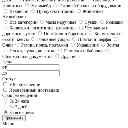
животных
Хэндмейд
Готовый бизнес и оборудование
Вакансии
Продукты питания
Животные
Не выбрано
Все категории
Часы наручные
Сумки
Рюкзаки
Кошельки, визитницы, ключницы
Чемоданы и
дорожные сумки
Портфели и борсетки
Косметички и
бьюти–кейсы
Головные уборы
Платки и шарфы
Очки
Ремни, пояса, подтяжки
Украшения
Зонты
Носки, чулки, колготки
Галстуки и бабочки
Обложки для документов
Другое
Цена
от
до
Статус
VIP объявление
Проверенный поставщик
Срок размещения
За 24 часа
За 7 дней
За все время
Применить
Меню