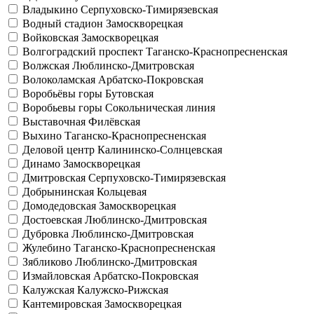
Владыкино
Серпуховско-Тимирязевская
Водный стадион
Замоскворецкая
Войковская
Замоскворецкая
Волгоградский проспект
Таганско-Краснопресненская
Волжская
Люблинско-Дмитровская
Волоколамская
Арбатско-Покровская
Воробьёвы горы
Бутовская
Воробьевы горы
Сокольническая линия
Выставочная
Филёвская
Выхино
Таганско-Краснопресненская
Деловой центр
Калининско-Солнцевская
Динамо
Замоскворецкая
Дмитровская
Серпуховско-Тимирязевская
Добрынинская
Кольцевая
Домодедовская
Замоскворецкая
Достоевская
Люблинско-Дмитровская
Дубровка
Люблинско-Дмитровская
Жулебино
Таганско-Краснопресненская
Зябликово
Люблинско-Дмитровская
Измайловская
Арбатско-Покровская
Калужская
Калужско-Рижская
Кантемировская
Замоскворецкая