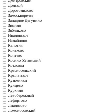
Дмитровский
Донской
Дорогомилово
Замоскворечье
Западное Дегунино
Зюзино
Зябликово
Ивановское
Измайлово
Капотня
Коньково
Коптево
Косино-Ухтомский
Котловка
Красносельский
Крылатское
Кузьминки
Кунцево
Куркино
Левобережный
Лефортово
Лианозово
Ломоносовский