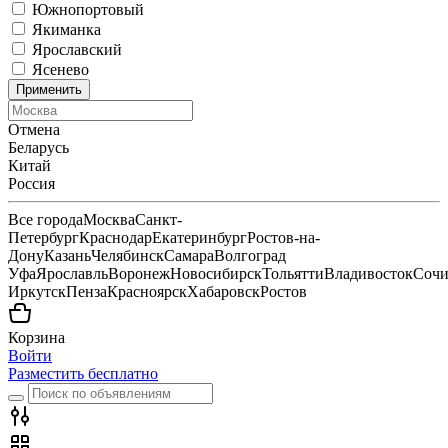
Южнопортовый
Якиманка
Ярославский
Ясенево
Применить
Отмена
Беларусь
Китай
Россия
Все города
Москва
Санкт-
Петербург
Краснодар
Екатеринбург
Ростов-на-
Дону
Казань
Челябинск
Самара
Волгоград
Уфа
Ярославль
Воронеж
Новосибирск
Тольятти
Владивосток
Соч
Иркутск
Пенза
Красноярск
Хабаровск
Ростов
Корзина
Войти
Разместить бесплатно