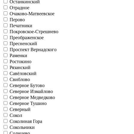
Останкинский
Отрадное
Очаково-Матвеевское
Перово
Печатники
Покровское-Стрешнево
Преображенское
Пресненский
Проспект Вернадского
Раменки
Ростокино
Рязанский
Савёловский
Свиблово
Северное Бутово
Северное Измайлово
Северное Медведково
Северное Тушино
Северный
Сокол
Соколиная Гора
Сокольники
Солнцево