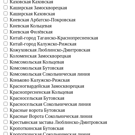
Каховская
Каховская
Каширская
Замоскворецкая
Каширская
Каховская
Киевская
Арбатско-Покровская
Киевская
Кольцевая
Киевская
Филёвская
Китай-город
Таганско-Краснопресненская
Китай-город
Калужско-Рижская
Кожуховская
Люблинско-Дмитровская
Коломенская
Замоскворецкая
Комсомольская
Кольцевая
Комсомольская
Бутовская
Комсомольская
Сокольническая линия
Коньково
Калужско-Рижская
Красногвардейская
Замоскворецкая
Краснопресненская
Кольцевая
Красносельская
Бутовская
Красносельская
Сокольническая линия
Красные ворота
Бутовская
Красные Ворота
Сокольническая линия
Крестьянская застава
Люблинско-Дмитровская
Кропоткинская
Бутовская
Кропоткинская
Сокольническая линия