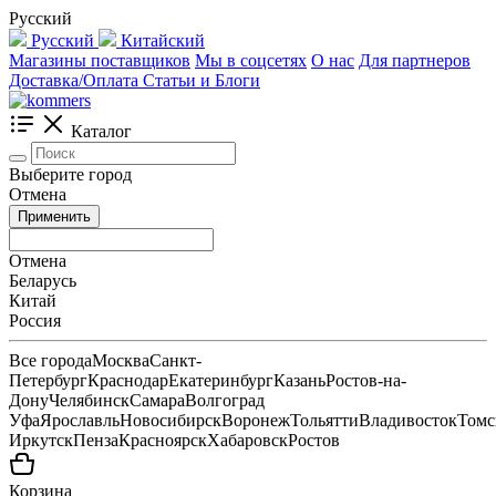
Русский
Русский
Китайский
Магазины поставщиков
Мы в соцсетях
О нас
Для партнеров
Доставка/Оплата
Статьи и Блоги
Каталог
Выберите город
Отмена
Применить
Отмена
Беларусь
Китай
Россия
Все города
Москва
Санкт-
Петербург
Краснодар
Екатеринбург
Казань
Ростов-на-
Дону
Челябинск
Самара
Волгоград
Уфа
Ярославль
Новосибирск
Воронеж
Тольятти
Владивосток
Томс
Иркутск
Пенза
Красноярск
Хабаровск
Ростов
Корзина