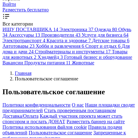
Войти
Разместить бесплатно
Все категории
ИЩУ ПОСТАВЩИКА
14
Электроника
37
Одежда
80
Обувь
34
Аксессуары
13
Производители
43
Услуги для бизнеса
64
Электротранспорт
4
Красота и здоровье
7
Детские товары
6
Автотовары
23
Хобби и развлечения
6
Спорт и отдых
6
Для
дома и дачи
24
Стройматериалы и инструменты
17
Товары
для животных
2
Хэндмейд
3
Готовый бизнес и оборудование
Вакансии
Продукты питания
11
Животные
Главная
Пользовательское соглашение
Пользовательское соглашение
Политики конфиденциальности
О нас
Наши площадки сводят
предпринимателей
Стать проверенным поставщиком
Доставка/Оплата
Каждый участник проекта может стать
спонсором и послать ДОНАТ
Разместить баннер на сайте
Политика использования файлов cookie
Правила подачи
объявлений
Пользовательское соглашение
Запрещенные к