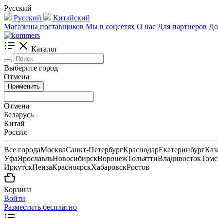
Русский
Русский
Китайский
Магазины поставщиков
Мы в соцсетях
О нас
Для партнеров
До
Каталог
Выберите город
Отмена
Применить
Отмена
Беларусь
Китай
Россия
Все города
Москва
Санкт-Петербург
Краснодар
Екатеринбург
Каз
Уфа
Ярославль
Новосибирск
Воронеж
Тольятти
Владивосток
Томс
Иркутск
Пенза
Красноярск
Хабаровск
Ростов
Корзина
Войти
Разместить бесплатно