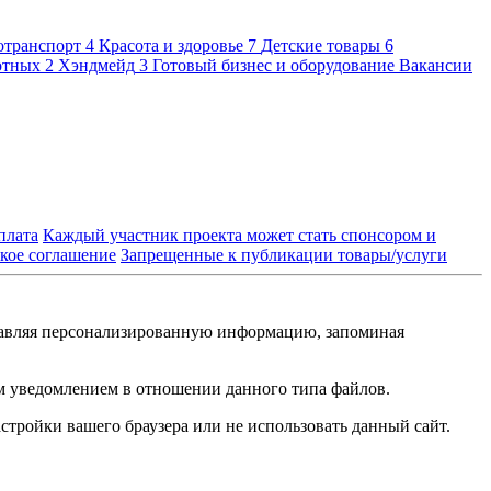
отранспорт
4
Красота и здоровье
7
Детские товары
6
отных
2
Хэндмейд
3
Готовый бизнес и оборудование
Вакансии
плата
Каждый участник проекта может стать спонсором и
кое соглашение
Запрещенные к публикации товары/услуги
ставляя персонализированную информацию, запоминая
им уведомлением в отношении данного типа файлов.
стройки вашего браузера или не использовать данный сайт.