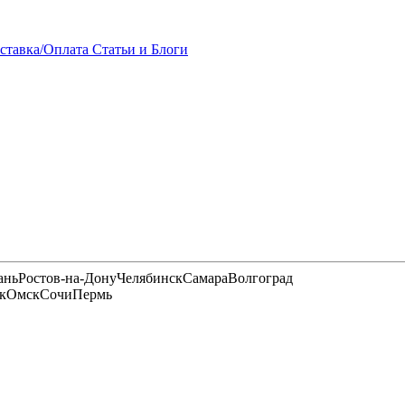
ставка/Оплата
Статьи и Блоги
ань
Ростов-на-Дону
Челябинск
Самара
Волгоград
к
Омск
Сочи
Пермь