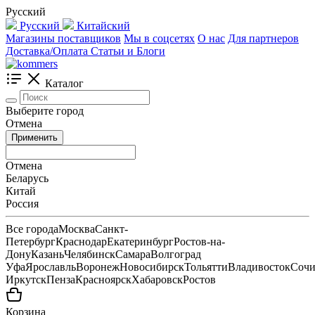
Русский
Русский
Китайский
Магазины поставщиков
Мы в соцсетях
О нас
Для партнеров
Доставка/Оплата
Статьи и Блоги
Каталог
Выберите город
Отмена
Применить
Отмена
Беларусь
Китай
Россия
Все города
Москва
Санкт-
Петербург
Краснодар
Екатеринбург
Ростов-на-
Дону
Казань
Челябинск
Самара
Волгоград
Уфа
Ярославль
Воронеж
Новосибирск
Тольятти
Владивосток
Соч
Иркутск
Пенза
Красноярск
Хабаровск
Ростов
Корзина