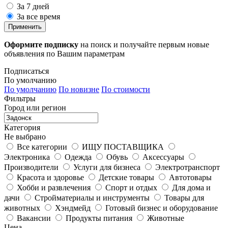
За 7 дней
За все время
Применить
Оформите подписку
на поиск и получайте первым новые
объявления по Вашим параметрам
Подписаться
По умолчанию
По умолчанию
По новизне
По стоимости
Фильтры
Город или регион
Категория
Не выбрано
Все категории
ИЩУ ПОСТАВЩИКА
Электроника
Одежда
Обувь
Аксессуары
Производители
Услуги для бизнеса
Электротранспорт
Красота и здоровье
Детские товары
Автотовары
Хобби и развлечения
Спорт и отдых
Для дома и
дачи
Стройматериалы и инструменты
Товары для
животных
Хэндмейд
Готовый бизнес и оборудование
Вакансии
Продукты питания
Животные
Цена