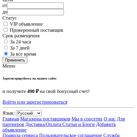
от
до
Статус
VIP объявление
Проверенный поставщик
Срок размещения
За 24 часа
За 7 дней
За все время
Применить
Меню
Зарегистрируйтесь на нашем сайте
и получите
490 ₽
на свой бонусный счет!
Войти или зарегистрироваться
Язык:
Главная
Магазины поставщиков
Мы в соцсетях
О нас
Для
партнеров
Доставка/Оплата
Статьи и Блоги
Добавить
объявление
Правила сервиса
Пользовательское соглашение
Служба