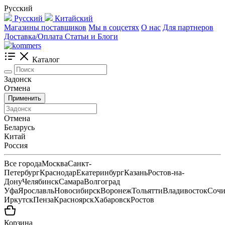
Русский
Русский
Китайский
Магазины поставщиков
Мы в соцсетях
О нас
Для партнеров
Доставка/Оплата
Статьи и Блоги
Каталог
Задонск
Отмена
Применить
Отмена
Беларусь
Китай
Россия
Все города
Москва
Санкт-
Петербург
Краснодар
Екатеринбург
Казань
Ростов-на-
Дону
Челябинск
Самара
Волгоград
Уфа
Ярославль
Новосибирск
Воронеж
Тольятти
Владивосток
Соч
Иркутск
Пенза
Красноярск
Хабаровск
Ростов
Корзина