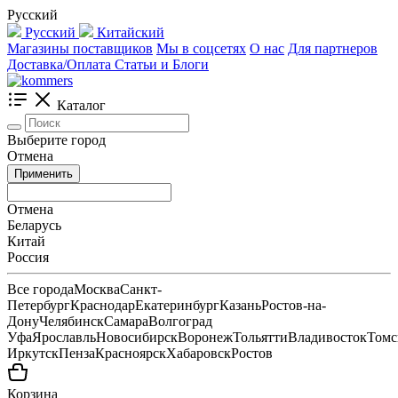
Русский
Русский
Китайский
Магазины поставщиков
Мы в соцсетях
О нас
Для партнеров
Доставка/Оплата
Статьи и Блоги
Каталог
Выберите город
Отмена
Применить
Отмена
Беларусь
Китай
Россия
Все города
Москва
Санкт-
Петербург
Краснодар
Екатеринбург
Казань
Ростов-на-
Дону
Челябинск
Самара
Волгоград
Уфа
Ярославль
Новосибирск
Воронеж
Тольятти
Владивосток
Томс
Иркутск
Пенза
Красноярск
Хабаровск
Ростов
Корзина