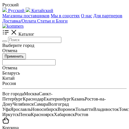
Русский
Русский
Китайский
Магазины поставщиков
Мы в соцсетях
О нас
Для партнеров
Доставка/Оплата
Статьи и Блоги
Каталог
Выберите город
Отмена
Применить
Отмена
Беларусь
Китай
Россия
Все города
Москва
Санкт-
Петербург
Краснодар
Екатеринбург
Казань
Ростов-на-
Дону
Челябинск
Самара
Волгоград
Уфа
Ярославль
Новосибирск
Воронеж
Тольятти
Владивосток
Томс
Иркутск
Пенза
Красноярск
Хабаровск
Ростов
Корзина