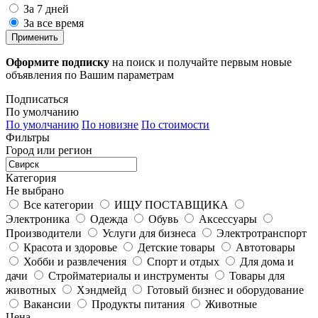
За 7 дней
За все время
Применить
Оформите подписку
на поиск и получайте первым новые
объявления по Вашим параметрам
Подписаться
По умолчанию
По умолчанию
По новизне
По стоимости
Фильтры
Город или регион
Категория
Не выбрано
Все категории
ИЩУ ПОСТАВЩИКА
Электроника
Одежда
Обувь
Аксессуары
Производители
Услуги для бизнеса
Электротранспорт
Красота и здоровье
Детские товары
Автотовары
Хобби и развлечения
Спорт и отдых
Для дома и
дачи
Стройматериалы и инструменты
Товары для
животных
Хэндмейд
Готовый бизнес и оборудование
Вакансии
Продукты питания
Животные
Цена