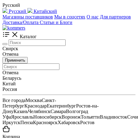
Русский
Русский
Китайский
Магазины поставщиков
Мы в соцсетях
О нас
Для партнеров
Доставка/Оплата
Статьи и Блоги
Каталог
Свирск
Отмена
Применить
Отмена
Беларусь
Китай
Россия
Все города
Москва
Санкт-
Петербург
Краснодар
Екатеринбург
Ростов-на-
Дону
Казань
Челябинск
Самара
Волгоград
Уфа
Ярославль
Новосибирск
Воронеж
Тольятти
Владивосток
Соч
Иркутск
Пенза
Красноярск
Хабаровск
Ростов
Корзина