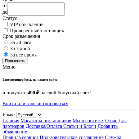
от
до
Статус
VIP объявление
Проверенный поставщик
Срок размещения
За 24 часа
За 7 дней
За все время
Применить
Меню
Зарегистрируйтесь на нашем сайте
и получите
490 ₽
на свой бонусный счет!
Войти или зарегистрироваться
Язык:
Главная
Магазины поставщиков
Мы в соцсетях
О нас
Для
партнеров
Доставка/Оплата
Статьи и Блоги
Добавить
объявление
Правила сервиса
Пользовательское соглашение
Служба