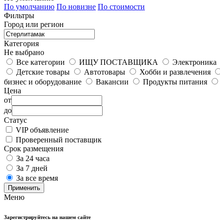
По умолчанию
По новизне
По стоимости
Фильтры
Город или регион
Категория
Не выбрано
Все категории
ИЩУ ПОСТАВЩИКА
Электроника
Детские товары
Автотовары
Хобби и развлечения
бизнес и оборудование
Вакансии
Продукты питания
Цена
от
до
Статус
VIP объявление
Проверенный поставщик
Срок размещения
За 24 часа
За 7 дней
За все время
Применить
Меню
Зарегистрируйтесь на нашем сайте