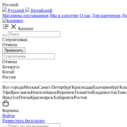
Русский
Русский
Китайский
Магазины поставщиков
Мы в соцсетях
О нас
Для партнеров
До
Каталог
Стерлитамак
Отмена
Применить
Отмена
Беларусь
Китай
Россия
Все города
Москва
Санкт-Петербург
Краснодар
Екатеринбург
Каз
Уфа
Ярославль
Новосибирск
Воронеж
Тольятти
Владивосток
Томс
Иркутск
Пенза
Красноярск
Хабаровск
Ростов
Корзина
Войти
Разместить бесплатно