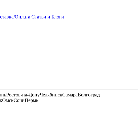
ставка/Оплата
Статьи и Блоги
ань
Ростов-на-Дону
Челябинск
Самара
Волгоград
к
Омск
Сочи
Пермь