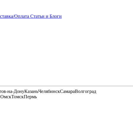
ставка/Оплата
Статьи и Блоги
тов-на-Дону
Казань
Челябинск
Самара
Волгоград
и
Омск
Томск
Пермь