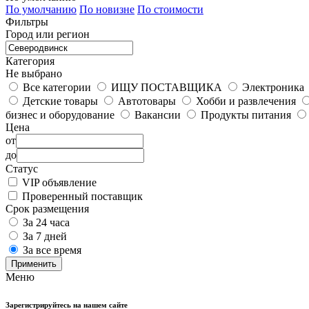
По умолчанию
По новизне
По стоимости
Фильтры
Город или регион
Категория
Не выбрано
Все категории
ИЩУ ПОСТАВЩИКА
Электроника
Детские товары
Автотовары
Хобби и развлечения
бизнес и оборудование
Вакансии
Продукты питания
Цена
от
до
Статус
VIP объявление
Проверенный поставщик
Срок размещения
За 24 часа
За 7 дней
За все время
Применить
Меню
Зарегистрируйтесь на нашем сайте