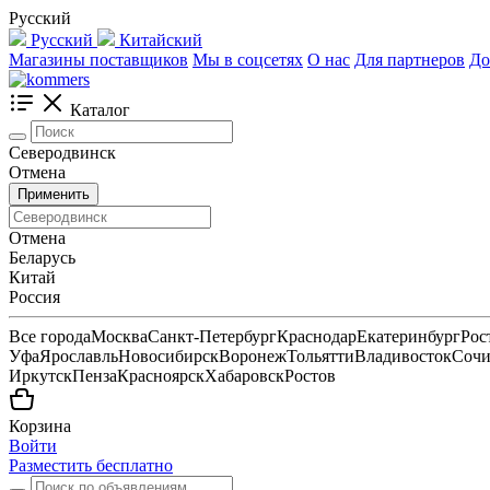
Русский
Русский
Китайский
Магазины поставщиков
Мы в соцсетях
О нас
Для партнеров
До
Каталог
Северодвинск
Отмена
Применить
Отмена
Беларусь
Китай
Россия
Все города
Москва
Санкт-Петербург
Краснодар
Екатеринбург
Рос
Уфа
Ярославль
Новосибирск
Воронеж
Тольятти
Владивосток
Соч
Иркутск
Пенза
Красноярск
Хабаровск
Ростов
Корзина
Войти
Разместить бесплатно