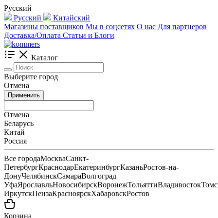
Русский
Русский
Китайский
Магазины поставщиков
Мы в соцсетях
О нас
Для партнеров
Доставка/Оплата
Статьи и Блоги
Каталог
Выберите город
Отмена
Применить
Отмена
Беларусь
Китай
Россия
Все города
Москва
Санкт-
Петербург
Краснодар
Екатеринбург
Казань
Ростов-на-
Дону
Челябинск
Самара
Волгоград
Уфа
Ярославль
Новосибирск
Воронеж
Тольятти
Владивосток
Томс
Иркутск
Пенза
Красноярск
Хабаровск
Ростов
Корзина