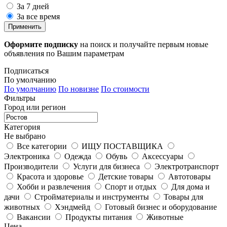
За 7 дней
За все время
Применить
Оформите подписку
на поиск и получайте первым новые
объявления по Вашим параметрам
Подписаться
По умолчанию
По умолчанию
По новизне
По стоимости
Фильтры
Город или регион
Категория
Не выбрано
Все категории
ИЩУ ПОСТАВЩИКА
Электроника
Одежда
Обувь
Аксессуары
Производители
Услуги для бизнеса
Электротранспорт
Красота и здоровье
Детские товары
Автотовары
Хобби и развлечения
Спорт и отдых
Для дома и
дачи
Стройматериалы и инструменты
Товары для
животных
Хэндмейд
Готовый бизнес и оборудование
Вакансии
Продукты питания
Животные
Цена