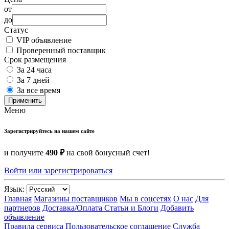
от
до
Статус
VIP объявление
Проверенный поставщик
Срок размещения
За 24 часа
За 7 дней
За все время
Применить
Меню
Зарегистрируйтесь на нашем сайте
и получите
490 ₽
на свой бонусный счет!
Войти или зарегистрироваться
Язык:
Главная
Магазины поставщиков
Мы в соцсетях
О нас
Для
партнеров
Доставка/Оплата
Статьи и Блоги
Добавить
объявление
Правила сервиса
Пользовательское соглашение
Служба