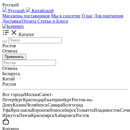
Русский
Русский
Китайский
Магазины поставщиков
Мы в соцсетях
О нас
Для партнеров
Доставка/Оплата
Статьи и Блоги
Каталог
Ростов
Отмена
Применить
Отмена
Беларусь
Китай
Россия
Все города
Москва
Санкт-
Петербург
Краснодар
Екатеринбург
Ростов-на-
Дону
Казань
Челябинск
Самара
Волгоград
Уфа
Ярославль
Воронеж
Новосибирск
Тольятти
Владивосток
Соч
Иркутск
Пенза
Красноярск
Хабаровск
Ростов
Корзина