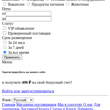
Вакансии
Продукты питания
Животные
Цена
от
до
Статус
VIP объявление
Проверенный поставщик
Срок размещения
За 24 часа
За 7 дней
За все время
Применить
Меню
Зарегистрируйтесь на нашем сайте
и получите
490 ₽
на свой бонусный счет!
Войти или зарегистрироваться
Язык:
Главная
Магазины поставщиков
Мы в соцсетях
О нас
Для
партнеров
Доставка/Оплата
Статьи и Блоги
Добавить