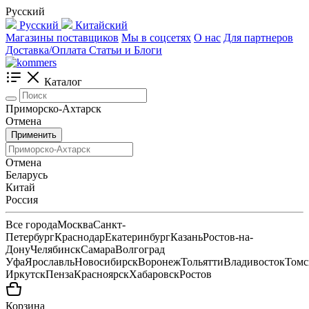
Русский
Русский
Китайский
Магазины поставщиков
Мы в соцсетях
О нас
Для партнеров
Доставка/Оплата
Статьи и Блоги
Каталог
Приморско-Ахтарск
Отмена
Применить
Отмена
Беларусь
Китай
Россия
Все города
Москва
Санкт-
Петербург
Краснодар
Екатеринбург
Казань
Ростов-на-
Дону
Челябинск
Самара
Волгоград
Уфа
Ярославль
Новосибирск
Воронеж
Тольятти
Владивосток
Томс
Иркутск
Пенза
Красноярск
Хабаровск
Ростов
Корзина