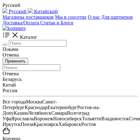
Русский
Русский
Китайский
Магазины поставщиков
Мы в соцсетях
О нас
Для партнеров
Доставка/Оплата
Статьи и Блоги
Каталог
Покачи
Отмена
Применить
Отмена
Беларусь
Китай
Россия
Все города
Москва
Санкт-
Петербург
Краснодар
Екатеринбург
Ростов-на-
Дону
Казань
Челябинск
Самара
Волгоград
Уфа
Ярославль
Воронеж
Новосибирск
Тольятти
Владивосток
Соч
Иркутск
Пенза
Красноярск
Хабаровск
Ростов
Корзина