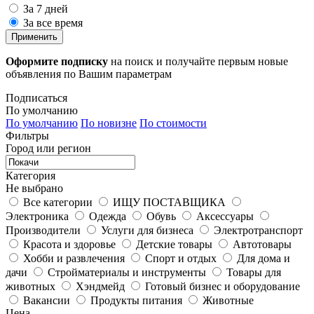
За 7 дней
За все время
Применить
Оформите подписку
на поиск и получайте первым новые
объявления по Вашим параметрам
Подписаться
По умолчанию
По умолчанию
По новизне
По стоимости
Фильтры
Город или регион
Категория
Не выбрано
Все категории
ИЩУ ПОСТАВЩИКА
Электроника
Одежда
Обувь
Аксессуары
Производители
Услуги для бизнеса
Электротранспорт
Красота и здоровье
Детские товары
Автотовары
Хобби и развлечения
Спорт и отдых
Для дома и
дачи
Стройматериалы и инструменты
Товары для
животных
Хэндмейд
Готовый бизнес и оборудование
Вакансии
Продукты питания
Животные
Цена