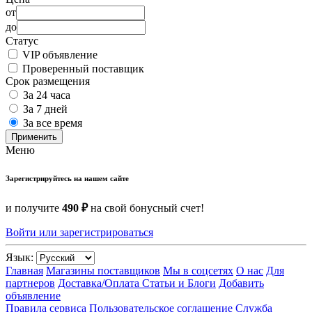
от
до
Статус
VIP объявление
Проверенный поставщик
Срок размещения
За 24 часа
За 7 дней
За все время
Применить
Меню
Зарегистрируйтесь на нашем сайте
и получите
490 ₽
на свой бонусный счет!
Войти или зарегистрироваться
Язык:
Главная
Магазины поставщиков
Мы в соцсетях
О нас
Для
партнеров
Доставка/Оплата
Статьи и Блоги
Добавить
объявление
Правила сервиса
Пользовательское соглашение
Служба