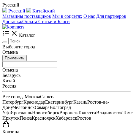
Русский
Русский
Китайский
Магазины поставщиков
Мы в соцсетях
О нас
Для партнеров
Доставка/Оплата
Статьи и Блоги
Каталог
Выберите город
Отмена
Применить
Отмена
Беларусь
Китай
Россия
Все города
Москва
Санкт-
Петербург
Краснодар
Екатеринбург
Казань
Ростов-на-
Дону
Челябинск
Самара
Волгоград
Уфа
Ярославль
Новосибирск
Воронеж
Тольятти
Владивосток
Томс
Иркутск
Пенза
Красноярск
Хабаровск
Ростов
Корзина