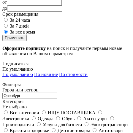
от
до
Срок размещения
За 24 часа
За 7 дней
За все время
Применить
Оформите подписку
на поиск и получайте первым новые
объявления по Вашим параметрам
Подписаться
По умолчанию
По умолчанию
По новизне
По стоимости
Фильтры
Город или регион
Категория
Не выбрано
Все категории
ИЩУ ПОСТАВЩИКА
Электроника
Одежда
Обувь
Аксессуары
Производители
Услуги для бизнеса
Электротранспорт
Красота и здоровье
Детские товары
Автотовары