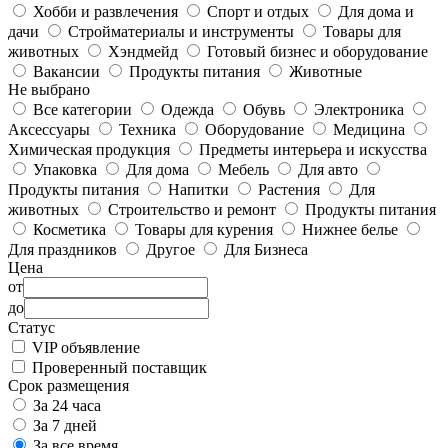
Хобби и развлечения
Спорт и отдых
Для дома и
дачи
Стройматериалы и инструменты
Товары для
животных
Хэндмейд
Готовый бизнес и оборудование
Вакансии
Продукты питания
Животные
Не выбрано
Все категории
Одежда
Обувь
Электроника
Аксессуары
Техника
Оборудование
Медицина
Химическая продукция
Предметы интерьера и искусства
Упаковка
Для дома
Мебель
Для авто
Продукты питания
Напитки
Растения
Для
животных
Строительство и ремонт
Продукты питания
Косметика
Товары для курения
Нижнее белье
Для праздников
Другое
Для Бизнеса
Цена
от
до
Статус
VIP объявление
Проверенный поставщик
Срок размещения
За 24 часа
За 7 дней
За все время