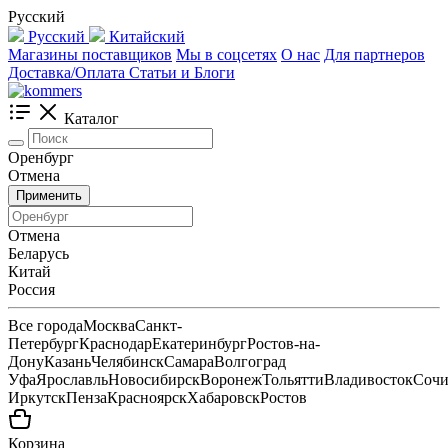
Русский
Русский
Китайский
Магазины поставщиков
Мы в соцсетях
О нас
Для партнеров
Доставка/Оплата
Статьи и Блоги
Каталог
Оренбург
Отмена
Применить
Отмена
Беларусь
Китай
Россия
Все города
Москва
Санкт-
Петербург
Краснодар
Екатеринбург
Ростов-на-
Дону
Казань
Челябинск
Самара
Волгоград
Уфа
Ярославль
Новосибирск
Воронеж
Тольятти
Владивосток
Соч
Иркутск
Пенза
Красноярск
Хабаровск
Ростов
Корзина