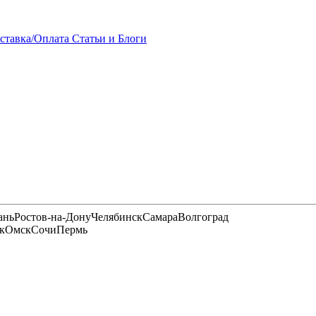
ставка/Оплата
Статьи и Блоги
ань
Ростов-на-Дону
Челябинск
Самара
Волгоград
к
Омск
Сочи
Пермь