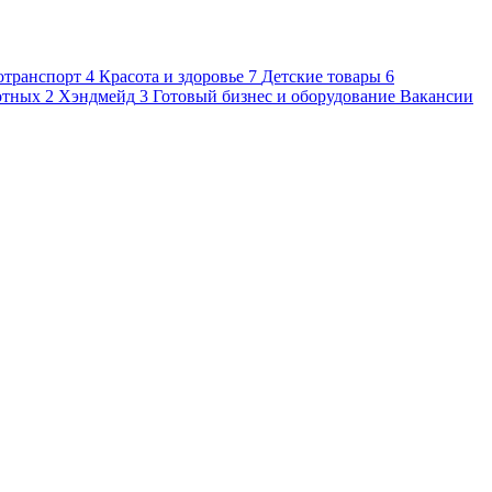
отранспорт
4
Красота и здоровье
7
Детские товары
6
отных
2
Хэндмейд
3
Готовый бизнес и оборудование
Вакансии