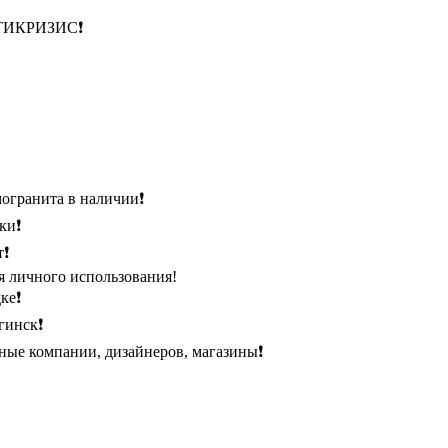
НТИКРИЗИС❗️
огранита в наличии❗️
и❗️
❗️
я личного использования!
е❗️
инск❗️
ные компании, дизайнеров, магазины❗️