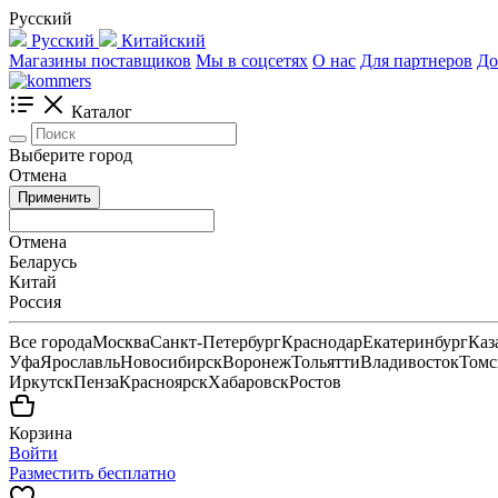
Русский
Русский
Китайский
Магазины поставщиков
Мы в соцсетях
О нас
Для партнеров
До
Каталог
Выберите город
Отмена
Применить
Отмена
Беларусь
Китай
Россия
Все города
Москва
Санкт-Петербург
Краснодар
Екатеринбург
Каз
Уфа
Ярославль
Новосибирск
Воронеж
Тольятти
Владивосток
Томс
Иркутск
Пенза
Красноярск
Хабаровск
Ростов
Корзина
Войти
Разместить бесплатно