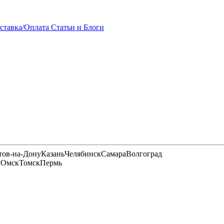
ставка/Оплата
Статьи и Блоги
тов-на-Дону
Казань
Челябинск
Самара
Волгоград
и
Омск
Томск
Пермь