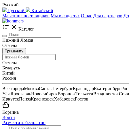
Русский
Русский
Китайский
Магазины поставщиков
Мы в соцсетях
О нас
Для партнеров
До
Каталог
Нижний Ломов
Отмена
Применить
Отмена
Беларусь
Китай
Россия
Все города
Москва
Санкт-Петербург
Краснодар
Екатеринбург
Рос
Уфа
Ярославль
Новосибирск
Воронеж
Тольятти
Владивосток
Соч
Иркутск
Пенза
Красноярск
Хабаровск
Ростов
Корзина
Войти
Разместить бесплатно