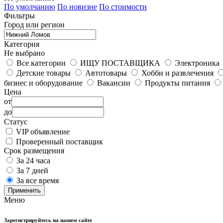
По умолчанию
По новизне
По стоимости
Фильтры
Город или регион
Категория
Не выбрано
Все категории
ИЩУ ПОСТАВЩИКА
Электроника
Детские товары
Автотовары
Хобби и развлечения
бизнес и оборудование
Вакансии
Продукты питания
Цена
от
до
Статус
VIP объявление
Проверенный поставщик
Срок размещения
За 24 часа
За 7 дней
За все время
Применить
Меню
Зарегистрируйтесь на нашем сайте