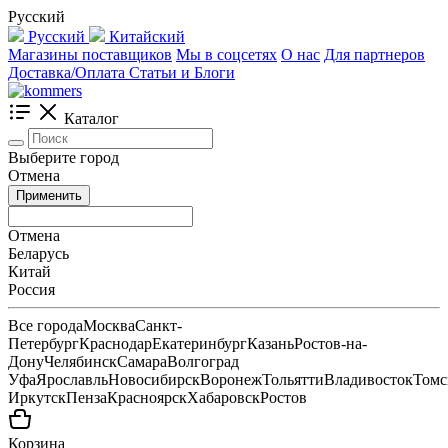
Русский
Русский
Китайский
Магазины поставщиков
Мы в соцсетях
О нас
Для партнеров
Доставка/Оплата
Статьи и Блоги
Каталог
Выберите город
Отмена
Применить
Отмена
Беларусь
Китай
Россия
Все города
Москва
Санкт-
Петербург
Краснодар
Екатеринбург
Казань
Ростов-на-
Дону
Челябинск
Самара
Волгоград
Уфа
Ярославль
Новосибирск
Воронеж
Тольятти
Владивосток
Томс
Иркутск
Пенза
Красноярск
Хабаровск
Ростов
Корзина