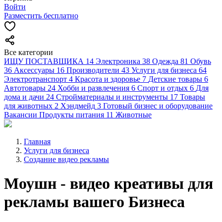
Войти
Разместить бесплатно
Все категории
ИЩУ ПОСТАВЩИКА
14
Электроника
38
Одежда
81
Обувь
36
Аксессуары
16
Производители
43
Услуги для бизнеса
64
Электротранспорт
4
Красота и здоровье
7
Детские товары
6
Автотовары
24
Хобби и развлечения
6
Спорт и отдых
6
Для
дома и дачи
24
Стройматериалы и инструменты
17
Товары
для животных
2
Хэндмейд
3
Готовый бизнес и оборудование
Вакансии
Продукты питания
11
Животные
Главная
Услуги для бизнеса
Создание видео рекламы
Моушн - видео креативы для
рекламы вашего Бизнеса