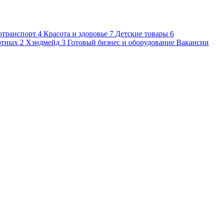
отранспорт
4
Красота и здоровье
7
Детские товары
6
отных
2
Хэндмейд
3
Готовый бизнес и оборудование
Вакансии