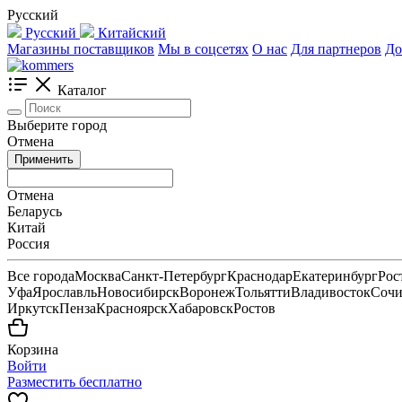
Русский
Русский
Китайский
Магазины поставщиков
Мы в соцсетях
О нас
Для партнеров
До
Каталог
Выберите город
Отмена
Применить
Отмена
Беларусь
Китай
Россия
Все города
Москва
Санкт-Петербург
Краснодар
Екатеринбург
Рос
Уфа
Ярославль
Новосибирск
Воронеж
Тольятти
Владивосток
Соч
Иркутск
Пенза
Красноярск
Хабаровск
Ростов
Корзина
Войти
Разместить бесплатно