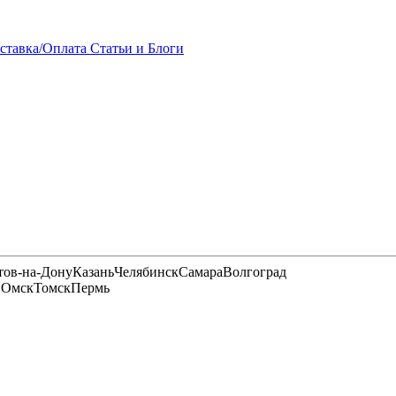
ставка/Оплата
Статьи и Блоги
тов-на-Дону
Казань
Челябинск
Самара
Волгоград
и
Омск
Томск
Пермь