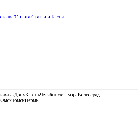
ставка/Оплата
Статьи и Блоги
тов-на-Дону
Казань
Челябинск
Самара
Волгоград
и
Омск
Томск
Пермь