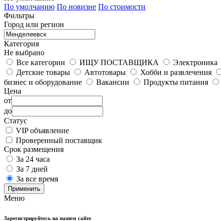
По умолчанию
По новизне
По стоимости
Фильтры
Город или регион
Категория
Не выбрано
Все категории
ИЩУ ПОСТАВЩИКА
Электроника
Детские товары
Автотовары
Хобби и развлечения
бизнес и оборудование
Вакансии
Продукты питания
Цена
от
до
Статус
VIP объявление
Проверенный поставщик
Срок размещения
За 24 часа
За 7 дней
За все время
Применить
Меню
Зарегистрируйтесь на нашем сайте