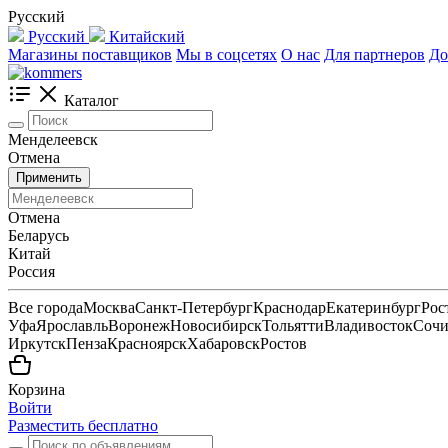
Русский
Русский
Китайский
Магазины поставщиков
Мы в соцсетях
О нас
Для партнеров
До
Каталог
Менделеевск
Отмена
Применить
Отмена
Беларусь
Китай
Россия
Все города
Москва
Санкт-Петербург
Краснодар
Екатеринбург
Рос
Уфа
Ярославль
Воронеж
Новосибирск
Тольятти
Владивосток
Соч
Иркутск
Пенза
Красноярск
Хабаровск
Ростов
Корзина
Войти
Разместить бесплатно