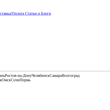
ставка/Оплата
Статьи и Блоги
ань
Ростов-на-Дону
Челябинск
Самара
Волгоград
к
Омск
Сочи
Пермь