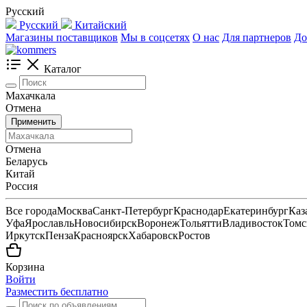
Русский
Русский
Китайский
Магазины поставщиков
Мы в соцсетях
О нас
Для партнеров
До
Каталог
Махачкала
Отмена
Применить
Отмена
Беларусь
Китай
Россия
Все города
Москва
Санкт-Петербург
Краснодар
Екатеринбург
Каз
Уфа
Ярославль
Новосибирск
Воронеж
Тольятти
Владивосток
Томс
Иркутск
Пенза
Красноярск
Хабаровск
Ростов
Корзина
Войти
Разместить бесплатно