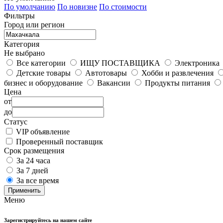
По умолчанию
По новизне
По стоимости
Фильтры
Город или регион
Категория
Не выбрано
Все категории
ИЩУ ПОСТАВЩИКА
Электроника
Детские товары
Автотовары
Хобби и развлечения
бизнес и оборудование
Вакансии
Продукты питания
Цена
от
до
Статус
VIP объявление
Проверенный поставщик
Срок размещения
За 24 часа
За 7 дней
За все время
Применить
Меню
Зарегистрируйтесь на нашем сайте