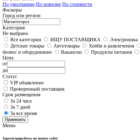
По умолчанию
По новизне
По стоимости
Фильтры
Город или регион
Категория
Не выбрано
Все категории
ИЩУ ПОСТАВЩИКА
Электроника
Детские товары
Автотовары
Хобби и развлечения
бизнес и оборудование
Вакансии
Продукты питания
Цена
от
до
Статус
VIP объявление
Проверенный поставщик
Срок размещения
За 24 часа
За 7 дней
За все время
Применить
Меню
Зарегистрируйтесь на нашем сайте