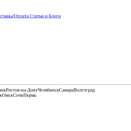
ставка/Оплата
Статьи и Блоги
ань
Ростов-на-Дону
Челябинск
Самара
Волгоград
к
Омск
Сочи
Пермь