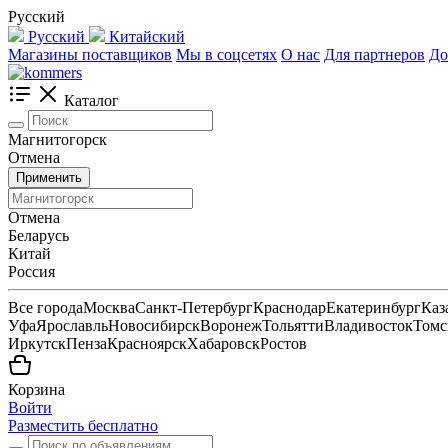
Русский
Русский
Китайский
Магазины поставщиков
Мы в соцсетях
О нас
Для партнеров
До
Каталог
Магнитогорск
Отмена
Применить
Отмена
Беларусь
Китай
Россия
Все города
Москва
Санкт-Петербург
Краснодар
Екатеринбург
Каз
Уфа
Ярославль
Новосибирск
Воронеж
Тольятти
Владивосток
Томс
Иркутск
Пенза
Красноярск
Хабаровск
Ростов
Корзина
Войти
Разместить бесплатно