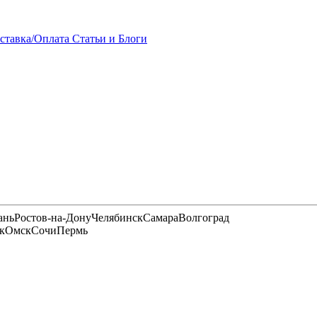
ставка/Оплата
Статьи и Блоги
ань
Ростов-на-Дону
Челябинск
Самара
Волгоград
к
Омск
Сочи
Пермь