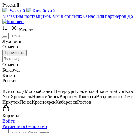
Русский
Русский
Китайский
Магазины поставщиков
Мы в соцсетях
О нас
Для партнеров
До
Каталог
Луховицы
Отмена
Применить
Отмена
Беларусь
Китай
Россия
Все города
Москва
Санкт-Петербург
Краснодар
Екатеринбург
Каз
Уфа
Ярославль
Новосибирск
Воронеж
Тольятти
Владивосток
Томс
Иркутск
Пенза
Красноярск
Хабаровск
Ростов
Корзина
Войти
Разместить бесплатно