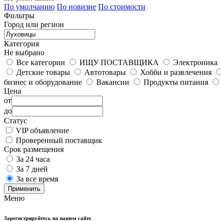
По умолчанию
По новизне
По стоимости
Фильтры
Город или регион
Категория
Не выбрано
Все категории
ИЩУ ПОСТАВЩИКА
Электроника
Детские товары
Автотовары
Хобби и развлечения
бизнес и оборудование
Вакансии
Продукты питания
Цена
от
до
Статус
VIP объявление
Проверенный поставщик
Срок размещения
За 24 часа
За 7 дней
За все время
Применить
Меню
Зарегистрируйтесь на нашем сайте