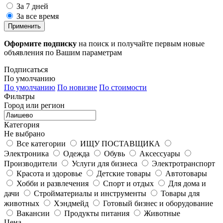
За 7 дней
За все время
Применить
Оформите подписку
на поиск и получайте первым новые
объявления по Вашим параметрам
Подписаться
По умолчанию
По умолчанию
По новизне
По стоимости
Фильтры
Город или регион
Категория
Не выбрано
Все категории
ИЩУ ПОСТАВЩИКА
Электроника
Одежда
Обувь
Аксессуары
Производители
Услуги для бизнеса
Электротранспорт
Красота и здоровье
Детские товары
Автотовары
Хобби и развлечения
Спорт и отдых
Для дома и
дачи
Стройматериалы и инструменты
Товары для
животных
Хэндмейд
Готовый бизнес и оборудование
Вакансии
Продукты питания
Животные
Цена