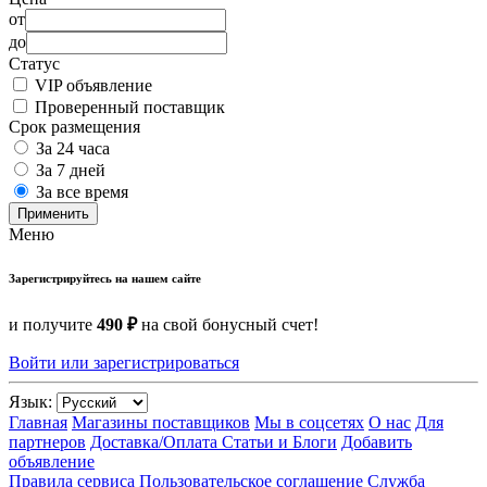
от
до
Статус
VIP объявление
Проверенный поставщик
Срок размещения
За 24 часа
За 7 дней
За все время
Применить
Меню
Зарегистрируйтесь на нашем сайте
и получите
490 ₽
на свой бонусный счет!
Войти или зарегистрироваться
Язык:
Главная
Магазины поставщиков
Мы в соцсетях
О нас
Для
партнеров
Доставка/Оплата
Статьи и Блоги
Добавить
объявление
Правила сервиса
Пользовательское соглашение
Служба