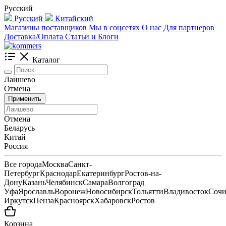
Русский
Русский
Китайский
Магазины поставщиков
Мы в соцсетях
О нас
Для партнеров
Доставка/Оплата
Статьи и Блоги
Каталог
Лаишево
Отмена
Применить
Отмена
Беларусь
Китай
Россия
Все города
Москва
Санкт-
Петербург
Краснодар
Екатеринбург
Ростов-на-
Дону
Казань
Челябинск
Самара
Волгоград
Уфа
Ярославль
Воронеж
Новосибирск
Тольятти
Владивосток
Соч
Иркутск
Пенза
Красноярск
Хабаровск
Ростов
Корзина