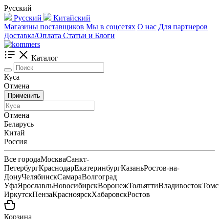
Русский
Русский
Китайский
Магазины поставщиков
Мы в соцсетях
О нас
Для партнеров
Доставка/Оплата
Статьи и Блоги
Каталог
Куса
Отмена
Применить
Отмена
Беларусь
Китай
Россия
Все города
Москва
Санкт-
Петербург
Краснодар
Екатеринбург
Казань
Ростов-на-
Дону
Челябинск
Самара
Волгоград
Уфа
Ярославль
Новосибирск
Воронеж
Тольятти
Владивосток
Томс
Иркутск
Пенза
Красноярск
Хабаровск
Ростов
Корзина