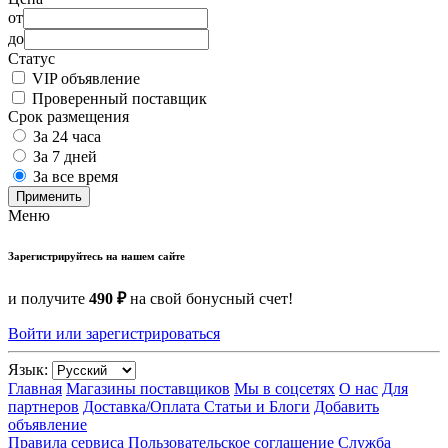
от
до
Статус
VIP объявление
Проверенный поставщик
Срок размещения
За 24 часа
За 7 дней
За все время
Применить
Меню
Зарегистрируйтесь на нашем сайте
и получите
490 ₽
на свой бонусный счет!
Войти или зарегистрироваться
Язык:
Главная
Магазины поставщиков
Мы в соцсетях
О нас
Для
партнеров
Доставка/Оплата
Статьи и Блоги
Добавить
объявление
Правила сервиса
Пользовательское соглашение
Служба