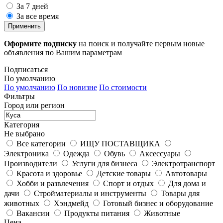
За 7 дней
За все время
Применить
Оформите подписку
на поиск и получайте первым новые
объявления по Вашим параметрам
Подписаться
По умолчанию
По умолчанию
По новизне
По стоимости
Фильтры
Город или регион
Категория
Не выбрано
Все категории
ИЩУ ПОСТАВЩИКА
Электроника
Одежда
Обувь
Аксессуары
Производители
Услуги для бизнеса
Электротранспорт
Красота и здоровье
Детские товары
Автотовары
Хобби и развлечения
Спорт и отдых
Для дома и
дачи
Стройматериалы и инструменты
Товары для
животных
Хэндмейд
Готовый бизнес и оборудование
Вакансии
Продукты питания
Животные
Цена