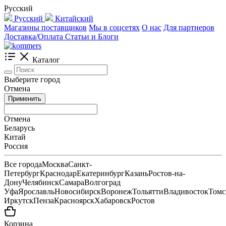
Русский
Русский
Китайский
Магазины поставщиков
Мы в соцсетях
О нас
Для партнеров
Доставка/Оплата
Статьи и Блоги
Каталог
Выберите город
Отмена
Применить
Отмена
Беларусь
Китай
Россия
Все города
Москва
Санкт-
Петербург
Краснодар
Екатеринбург
Казань
Ростов-на-
Дону
Челябинск
Самара
Волгоград
Уфа
Ярославль
Новосибирск
Воронеж
Тольятти
Владивосток
Томс
Иркутск
Пенза
Красноярск
Хабаровск
Ростов
Корзина