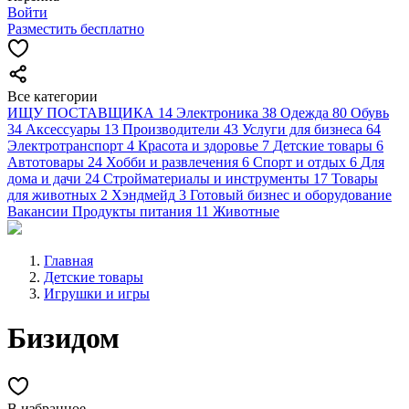
Войти
Разместить бесплатно
Все категории
ИЩУ ПОСТАВЩИКА
14
Электроника
38
Одежда
80
Обувь
34
Аксессуары
13
Производители
43
Услуги для бизнеса
64
Электротранспорт
4
Красота и здоровье
7
Детские товары
6
Автотовары
24
Хобби и развлечения
6
Спорт и отдых
6
Для
дома и дачи
24
Стройматериалы и инструменты
17
Товары
для животных
2
Хэндмейд
3
Готовый бизнес и оборудование
Вакансии
Продукты питания
11
Животные
Главная
Детские товары
Игрушки и игры
Бизидом
В избранное