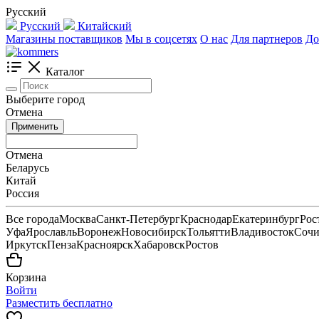
Русский
Русский
Китайский
Магазины поставщиков
Мы в соцсетях
О нас
Для партнеров
До
Каталог
Выберите город
Отмена
Применить
Отмена
Беларусь
Китай
Россия
Все города
Москва
Санкт-Петербург
Краснодар
Екатеринбург
Рос
Уфа
Ярославль
Воронеж
Новосибирск
Тольятти
Владивосток
Соч
Иркутск
Пенза
Красноярск
Хабаровск
Ростов
Корзина
Войти
Разместить бесплатно