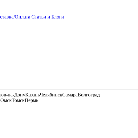
ставка/Оплата
Статьи и Блоги
тов-на-Дону
Казань
Челябинск
Самара
Волгоград
и
Омск
Томск
Пермь