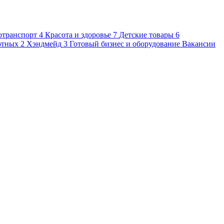
отранспорт
4
Красота и здоровье
7
Детские товары
6
отных
2
Хэндмейд
3
Готовый бизнес и оборудование
Вакансии