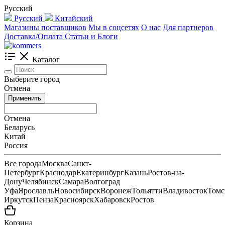
Русский
Русский
Китайский
Магазины поставщиков
Мы в соцсетях
О нас
Для партнеров
Доставка/Оплата
Статьи и Блоги
Каталог
Выберите город
Отмена
Применить
Отмена
Беларусь
Китай
Россия
Все города
Москва
Санкт-
Петербург
Краснодар
Екатеринбург
Казань
Ростов-на-
Дону
Челябинск
Самара
Волгоград
Уфа
Ярославль
Новосибирск
Воронеж
Тольятти
Владивосток
Томс
Иркутск
Пенза
Красноярск
Хабаровск
Ростов
Корзина