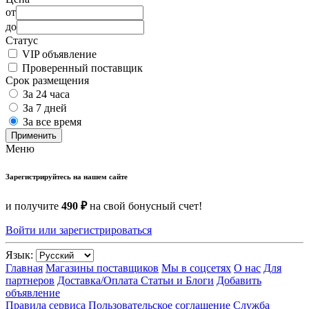
от
до
Статус
VIP объявление
Проверенный поставщик
Срок размещения
За 24 часа
За 7 дней
За все время
Применить
Меню
Зарегистрируйтесь на нашем сайте
и получите
490 ₽
на свой бонусный счет!
Войти или зарегистрироваться
Язык:
Главная
Магазины поставщиков
Мы в соцсетях
О нас
Для
партнеров
Доставка/Оплата
Статьи и Блоги
Добавить
объявление
Правила сервиса
Пользовательское соглашение
Служба