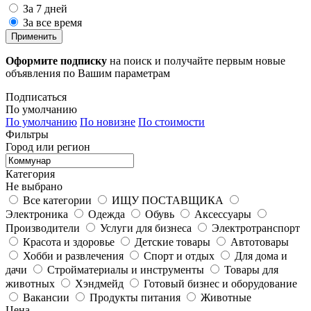
За 7 дней
За все время
Применить
Оформите подписку
на поиск и получайте первым новые
объявления по Вашим параметрам
Подписаться
По умолчанию
По умолчанию
По новизне
По стоимости
Фильтры
Город или регион
Категория
Не выбрано
Все категории
ИЩУ ПОСТАВЩИКА
Электроника
Одежда
Обувь
Аксессуары
Производители
Услуги для бизнеса
Электротранспорт
Красота и здоровье
Детские товары
Автотовары
Хобби и развлечения
Спорт и отдых
Для дома и
дачи
Стройматериалы и инструменты
Товары для
животных
Хэндмейд
Готовый бизнес и оборудование
Вакансии
Продукты питания
Животные
Цена