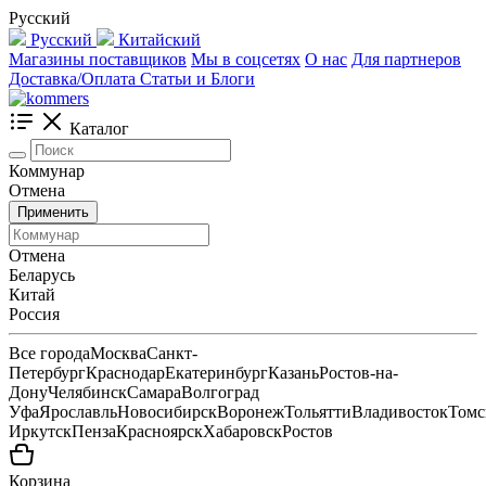
Русский
Русский
Китайский
Магазины поставщиков
Мы в соцсетях
О нас
Для партнеров
Доставка/Оплата
Статьи и Блоги
Каталог
Коммунар
Отмена
Применить
Отмена
Беларусь
Китай
Россия
Все города
Москва
Санкт-
Петербург
Краснодар
Екатеринбург
Казань
Ростов-на-
Дону
Челябинск
Самара
Волгоград
Уфа
Ярославль
Новосибирск
Воронеж
Тольятти
Владивосток
Томс
Иркутск
Пенза
Красноярск
Хабаровск
Ростов
Корзина