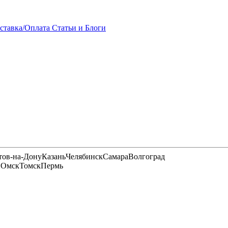
ставка/Оплата
Статьи и Блоги
тов-на-Дону
Казань
Челябинск
Самара
Волгоград
и
Омск
Томск
Пермь