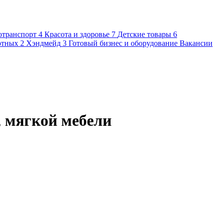
отранспорт
4
Красота и здоровье
7
Детские товары
6
отных
2
Хэндмейд
3
Готовый бизнес и оборудование
Вакансии
, мягкой мебели