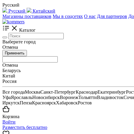
Русский
Русский
Китайский
Магазины поставщиков
Мы в соцсетях
О нас
Для партнеров
До
Каталог
Выберите город
Отмена
Применить
Отмена
Беларусь
Китай
Россия
Все города
Москва
Санкт-Петербург
Краснодар
Екатеринбург
Рос
Уфа
Ярославль
Новосибирск
Воронеж
Тольятти
Владивосток
Соч
Иркутск
Пенза
Красноярск
Хабаровск
Ростов
Корзина
Войти
Разместить бесплатно