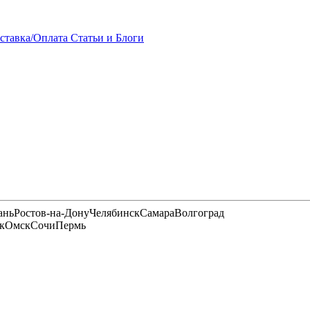
ставка/Оплата
Статьи и Блоги
ань
Ростов-на-Дону
Челябинск
Самара
Волгоград
к
Омск
Сочи
Пермь