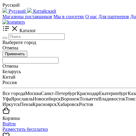
Русский
Русский
Китайский
Магазины поставщиков
Мы в соцсетях
О нас
Для партнеров
До
Каталог
Выберите город
Отмена
Применить
Отмена
Беларусь
Китай
Россия
Все города
Москва
Санкт-Петербург
Краснодар
Екатеринбург
Каз
Уфа
Ярославль
Новосибирск
Воронеж
Тольятти
Владивосток
Томс
Иркутск
Пенза
Красноярск
Хабаровск
Ростов
Корзина
Войти
Разместить бесплатно