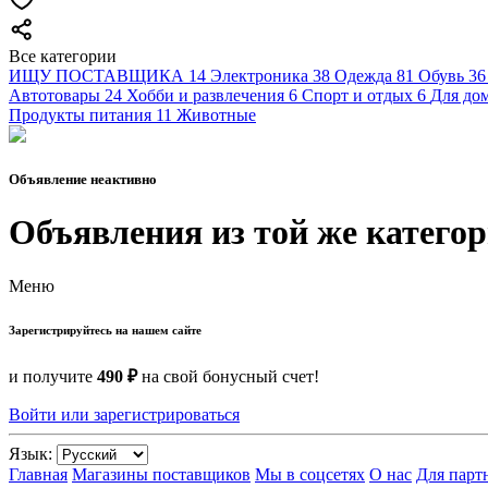
Все категории
ИЩУ ПОСТАВЩИКА
14
Электроника
38
Одежда
81
Обувь
36
Автотовары
24
Хобби и развлечения
6
Спорт и отдых
6
Для дом
Продукты питания
11
Животные
Объявление неактивно
Объявления из той же катего
Меню
Зарегистрируйтесь на нашем сайте
и получите
490 ₽
на свой бонусный счет!
Войти или зарегистрироваться
Язык:
Главная
Магазины поставщиков
Мы в соцсетях
О нас
Для парт