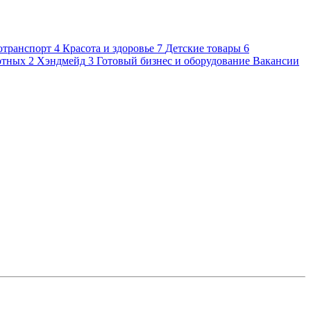
отранспорт
4
Красота и здоровье
7
Детские товары
6
отных
2
Хэндмейд
3
Готовый бизнес и оборудование
Вакансии