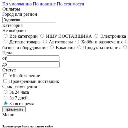
По умолчанию
По новизне
По стоимости
Фильтры
Город или регион
Категория
Не выбрано
Все категории
ИЩУ ПОСТАВЩИКА
Электроника
Детские товары
Автотовары
Хобби и развлечения
бизнес и оборудование
Вакансии
Продукты питания
Цена
от
до
Статус
VIP объявление
Проверенный поставщик
Срок размещения
За 24 часа
За 7 дней
За все время
Применить
Меню
Зарегистрируйтесь на нашем сайте