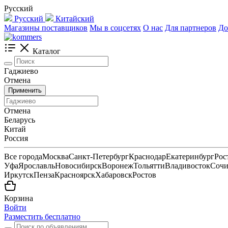
Русский
Русский
Китайский
Магазины поставщиков
Мы в соцсетях
О нас
Для партнеров
До
Каталог
Гаджиево
Отмена
Применить
Отмена
Беларусь
Китай
Россия
Все города
Москва
Санкт-Петербург
Краснодар
Екатеринбург
Рос
Уфа
Ярославль
Новосибирск
Воронеж
Тольятти
Владивосток
Соч
Иркутск
Пенза
Красноярск
Хабаровск
Ростов
Корзина
Войти
Разместить бесплатно