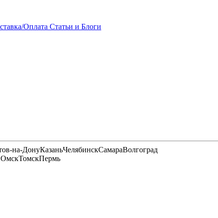
ставка/Оплата
Статьи и Блоги
тов-на-Дону
Казань
Челябинск
Самара
Волгоград
и
Омск
Томск
Пермь