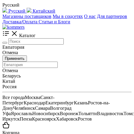
Русский
Русский
Китайский
Магазины поставщиков
Мы в соцсетях
О нас
Для партнеров
Доставка/Оплата
Статьи и Блоги
Каталог
Евпатория
Отмена
Применить
Отмена
Беларусь
Китай
Россия
Все города
Москва
Санкт-
Петербург
Краснодар
Екатеринбург
Казань
Ростов-на-
Дону
Челябинск
Самара
Волгоград
Уфа
Ярославль
Новосибирск
Воронеж
Тольятти
Владивосток
Томс
Иркутск
Пенза
Красноярск
Хабаровск
Ростов
Корзина