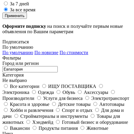
За 7 дней
За все время
Применить
Оформите подписку
на поиск и получайте первым новые
объявления по Вашим параметрам
Подписаться
По умолчанию
По умолчанию
По новизне
По стоимости
Фильтры
Город или регион
Категория
Не выбрано
Все категории
ИЩУ ПОСТАВЩИКА
Электроника
Одежда
Обувь
Аксессуары
Производители
Услуги для бизнеса
Электротранспорт
Красота и здоровье
Детские товары
Автотовары
Хобби и развлечения
Спорт и отдых
Для дома и
дачи
Стройматериалы и инструменты
Товары для
животных
Хэндмейд
Готовый бизнес и оборудование
Вакансии
Продукты питания
Животные
Цена