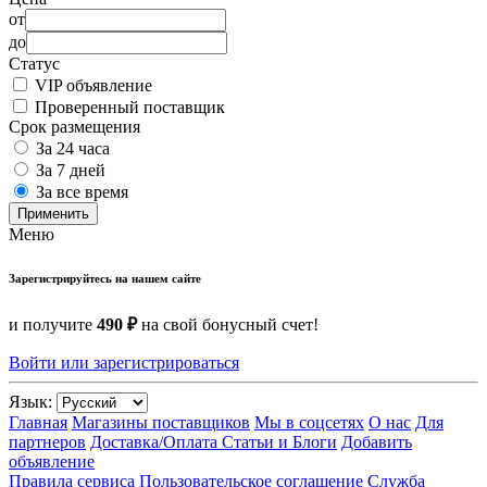
от
до
Статус
VIP объявление
Проверенный поставщик
Срок размещения
За 24 часа
За 7 дней
За все время
Применить
Меню
Зарегистрируйтесь на нашем сайте
и получите
490 ₽
на свой бонусный счет!
Войти или зарегистрироваться
Язык:
Главная
Магазины поставщиков
Мы в соцсетях
О нас
Для
партнеров
Доставка/Оплата
Статьи и Блоги
Добавить
объявление
Правила сервиса
Пользовательское соглашение
Служба