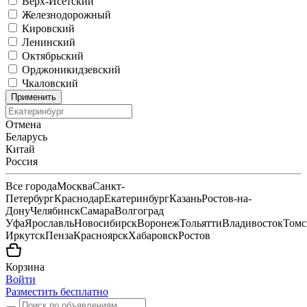
Верх-Исетский
Железнодорожный
Кировский
Ленинский
Октябрьский
Орджоникидзевский
Чкаловский
Применить
Отмена
Беларусь
Китай
Россия
Все города
Москва
Санкт-
Петербург
Краснодар
Екатеринбург
Казань
Ростов-на-
Дону
Челябинск
Самара
Волгоград
Уфа
Ярославль
Новосибирск
Воронеж
Тольятти
Владивосток
Томс
Иркутск
Пенза
Красноярск
Хабаровск
Ростов
Корзина
Войти
Разместить бесплатно