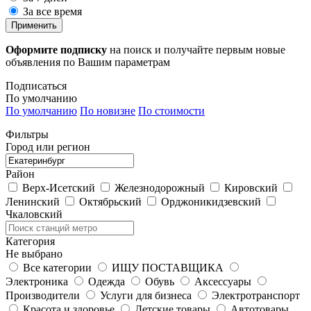
За все время
Применить
Оформите подписку
на поиск и получайте первым новые
объявления по Вашим параметрам
Подписаться
По умолчанию
По умолчанию
По новизне
По стоимости
Фильтры
Город или регион
Район
Верх-Исетский
Железнодорожный
Кировский
Ленинский
Октябрьский
Орджоникидзевский
Чкаловский
Категория
Не выбрано
Все категории
ИЩУ ПОСТАВЩИКА
Электроника
Одежда
Обувь
Аксессуары
Производители
Услуги для бизнеса
Электротранспорт
Красота и здоровье
Детские товары
Автотовары