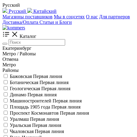
Русский
Русский
Китайский
Магазины поставщиков
Мы в соцсетях
О нас
Для партнеров
Доставка/Оплата
Статьи и Блоги
Каталог
Екатеринбург
Метро / Районы
Отмена
Метро
Районы
Бажовская
Первая линия
Ботаническая
Первая линия
Геологическая
Первая линия
Динамо
Первая линия
Машиностроителей
Первая линия
Площадь 1905 года
Первая линия
Проспект Космонавтов
Первая линия
Уралмаш
Первая линия
Уральская
Первая линия
Чкаловская
Первая линия