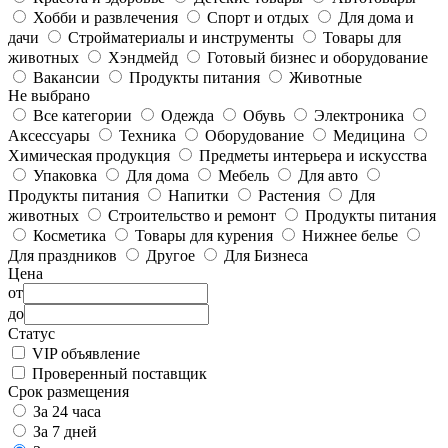
Хобби и развлечения
Спорт и отдых
Для дома и
дачи
Стройматериалы и инструменты
Товары для
животных
Хэндмейд
Готовый бизнес и оборудование
Вакансии
Продукты питания
Животные
Не выбрано
Все категории
Одежда
Обувь
Электроника
Аксессуары
Техника
Оборудование
Медицина
Химическая продукция
Предметы интерьера и искусства
Упаковка
Для дома
Мебель
Для авто
Продукты питания
Напитки
Растения
Для
животных
Строительство и ремонт
Продукты питания
Косметика
Товары для курения
Нижнее белье
Для праздников
Другое
Для Бизнеса
Цена
от
до
Статус
VIP объявление
Проверенный поставщик
Срок размещения
За 24 часа
За 7 дней