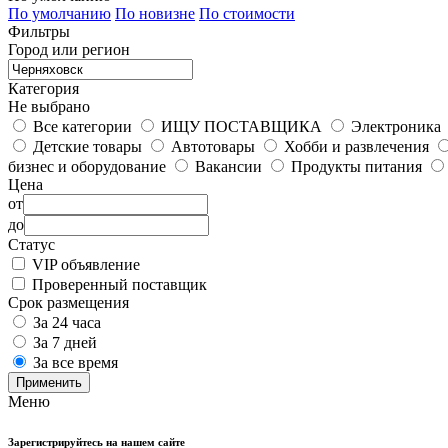
По умолчанию
По новизне
По стоимости
Фильтры
Город или регион
Категория
Не выбрано
Все категории
ИЩУ ПОСТАВЩИКА
Электроника
Детские товары
Автотовары
Хобби и развлечения
бизнес и оборудование
Вакансии
Продукты питания
Цена
от
до
Статус
VIP объявление
Проверенный поставщик
Срок размещения
За 24 часа
За 7 дней
За все время
Применить
Меню
Зарегистрируйтесь на нашем сайте