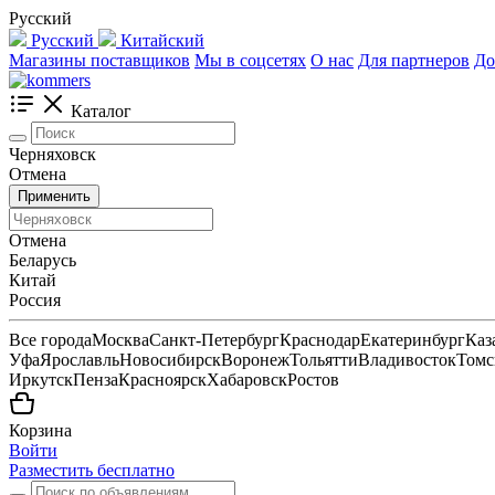
Русский
Русский
Китайский
Магазины поставщиков
Мы в соцсетях
О нас
Для партнеров
До
Каталог
Черняховск
Отмена
Применить
Отмена
Беларусь
Китай
Россия
Все города
Москва
Санкт-Петербург
Краснодар
Екатеринбург
Каз
Уфа
Ярославль
Новосибирск
Воронеж
Тольятти
Владивосток
Томс
Иркутск
Пенза
Красноярск
Хабаровск
Ростов
Корзина
Войти
Разместить бесплатно