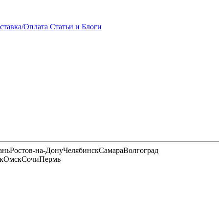
ставка/Оплата
Статьи и Блоги
ань
Ростов-на-Дону
Челябинск
Самара
Волгоград
к
Омск
Сочи
Пермь