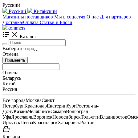
Русский
Русский
Китайский
Магазины поставщиков
Мы в соцсетях
О нас
Для партнеров
Доставка/Оплата
Статьи и Блоги
Каталог
Выберите город
Отмена
Применить
Отмена
Беларусь
Китай
Россия
Все города
Москва
Санкт-
Петербург
Краснодар
Екатеринбург
Ростов-на-
Дону
Казань
Челябинск
Самара
Волгоград
Уфа
Ярославль
Воронеж
Новосибирск
Тольятти
Владивосток
Омс
Иркутск
Пенза
Красноярск
Хабаровск
Ростов
Корзина