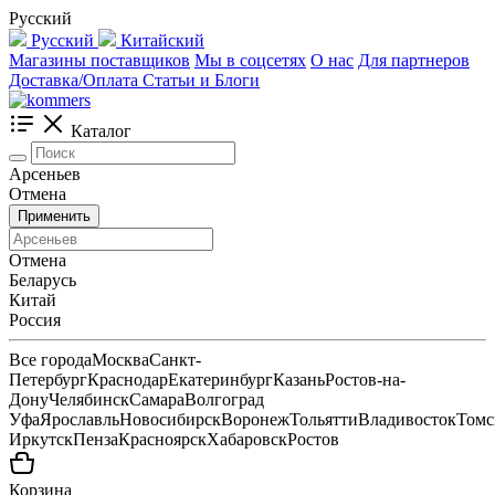
Русский
Русский
Китайский
Магазины поставщиков
Мы в соцсетях
О нас
Для партнеров
Доставка/Оплата
Статьи и Блоги
Каталог
Арсеньев
Отмена
Применить
Отмена
Беларусь
Китай
Россия
Все города
Москва
Санкт-
Петербург
Краснодар
Екатеринбург
Казань
Ростов-на-
Дону
Челябинск
Самара
Волгоград
Уфа
Ярославль
Новосибирск
Воронеж
Тольятти
Владивосток
Томс
Иркутск
Пенза
Красноярск
Хабаровск
Ростов
Корзина