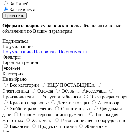
За 7 дней
За все время
Применить
Оформите подписку
на поиск и получайте первым новые
объявления по Вашим параметрам
Подписаться
По умолчанию
По умолчанию
По новизне
По стоимости
Фильтры
Город или регион
Категория
Не выбрано
Все категории
ИЩУ ПОСТАВЩИКА
Электроника
Одежда
Обувь
Аксессуары
Производители
Услуги для бизнеса
Электротранспорт
Красота и здоровье
Детские товары
Автотовары
Хобби и развлечения
Спорт и отдых
Для дома и
дачи
Стройматериалы и инструменты
Товары для
животных
Хэндмейд
Готовый бизнес и оборудование
Вакансии
Продукты питания
Животные
Цена