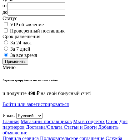
от
до
Статус
VIP объявление
Проверенный поставщик
Срок размещения
За 24 часа
За 7 дней
За все время
Применить
Меню
Зарегистрируйтесь на нашем сайте
и получите
490 ₽
на свой бонусный счет!
Войти или зарегистрироваться
Язык:
Главная
Магазины поставщиков
Мы в соцсетях
О нас
Для
партнеров
Доставка/Оплата
Статьи и Блоги
Добавить
объявление
Правила сервиса
Пользовательское соглашение
Служба