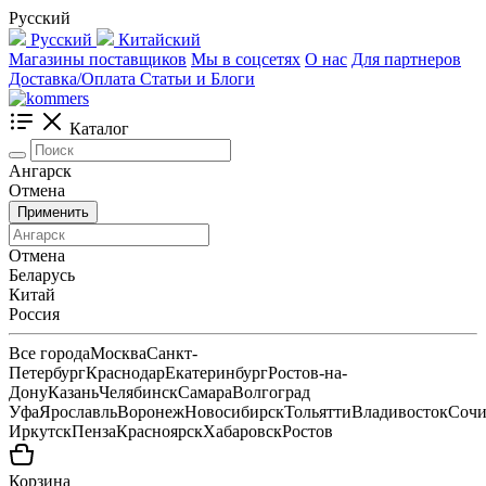
Русский
Русский
Китайский
Магазины поставщиков
Мы в соцсетях
О нас
Для партнеров
Доставка/Оплата
Статьи и Блоги
Каталог
Ангарск
Отмена
Применить
Отмена
Беларусь
Китай
Россия
Все города
Москва
Санкт-
Петербург
Краснодар
Екатеринбург
Ростов-на-
Дону
Казань
Челябинск
Самара
Волгоград
Уфа
Ярославль
Воронеж
Новосибирск
Тольятти
Владивосток
Соч
Иркутск
Пенза
Красноярск
Хабаровск
Ростов
Корзина