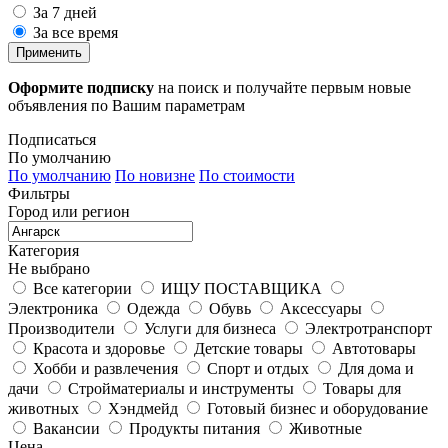
За 7 дней
За все время
Применить
Оформите подписку
на поиск и получайте первым новые
объявления по Вашим параметрам
Подписаться
По умолчанию
По умолчанию
По новизне
По стоимости
Фильтры
Город или регион
Категория
Не выбрано
Все категории
ИЩУ ПОСТАВЩИКА
Электроника
Одежда
Обувь
Аксессуары
Производители
Услуги для бизнеса
Электротранспорт
Красота и здоровье
Детские товары
Автотовары
Хобби и развлечения
Спорт и отдых
Для дома и
дачи
Стройматериалы и инструменты
Товары для
животных
Хэндмейд
Готовый бизнес и оборудование
Вакансии
Продукты питания
Животные
Цена