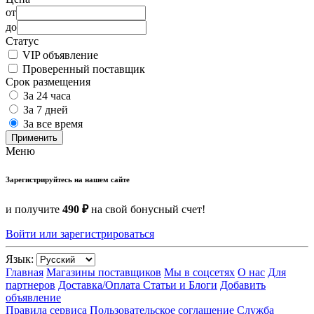
от
до
Статус
VIP объявление
Проверенный поставщик
Срок размещения
За 24 часа
За 7 дней
За все время
Применить
Меню
Зарегистрируйтесь на нашем сайте
и получите
490 ₽
на свой бонусный счет!
Войти или зарегистрироваться
Язык:
Главная
Магазины поставщиков
Мы в соцсетях
О нас
Для
партнеров
Доставка/Оплата
Статьи и Блоги
Добавить
объявление
Правила сервиса
Пользовательское соглашение
Служба