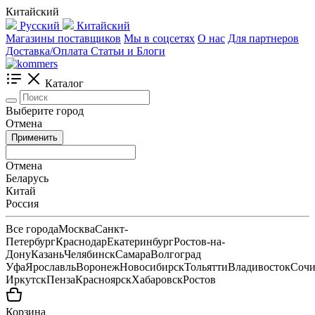
Китайский
Русский
Китайский
Магазины поставщиков
Мы в соцсетях
О нас
Для партнеров
Доставка/Оплата
Статьи и Блоги
Каталог
Выберите город
Отмена
Применить
Отмена
Беларусь
Китай
Россия
Все города
Москва
Санкт-
Петербург
Краснодар
Екатеринбург
Ростов-на-
Дону
Казань
Челябинск
Самара
Волгоград
Уфа
Ярославль
Воронеж
Новосибирск
Тольятти
Владивосток
Соч
Иркутск
Пенза
Красноярск
Хабаровск
Ростов
Корзина