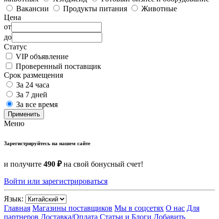
Вакансии
Продукты питания
Животные
Цена
от
до
Статус
VIP объявление
Проверенный поставщик
Срок размещения
За 24 часа
За 7 дней
За все время
Применить
Меню
Зарегистрируйтесь на нашем сайте
и получите
490 ₽
на свой бонусный счет!
Войти или зарегистрироваться
Язык:
Главная
Магазины поставщиков
Мы в соцсетях
О нас
Для
партнеров
Доставка/Оплата
Статьи и Блоги
Добавить