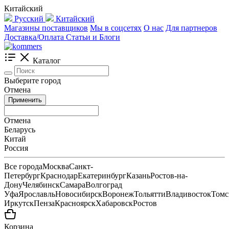
Китайский
Русский
Китайский
Магазины поставщиков
Мы в соцсетях
О нас
Для партнеров
Доставка/Оплата
Статьи и Блоги
Каталог
Выберите город
Отмена
Применить
Отмена
Беларусь
Китай
Россия
Все города
Москва
Санкт-
Петербург
Краснодар
Екатеринбург
Казань
Ростов-на-
Дону
Челябинск
Самара
Волгоград
Уфа
Ярославль
Новосибирск
Воронеж
Тольятти
Владивосток
Томс
Иркутск
Пенза
Красноярск
Хабаровск
Ростов
Корзина