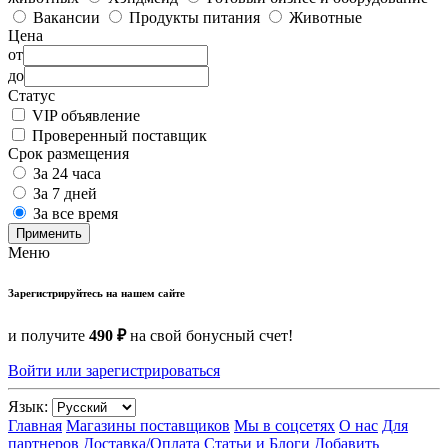
Вакансии
Продукты питания
Животные
Цена
от
до
Статус
VIP объявление
Проверенный поставщик
Срок размещения
За 24 часа
За 7 дней
За все время
Применить
Меню
Зарегистрируйтесь на нашем сайте
и получите
490 ₽
на свой бонусный счет!
Войти или зарегистрироваться
Язык:
Главная
Магазины поставщиков
Мы в соцсетях
О нас
Для
партнеров
Доставка/Оплата
Статьи и Блоги
Добавить