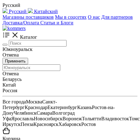
Русский
Русский
Китайский
Магазины поставщиков
Мы в соцсетях
О нас
Для партнеров
Доставка/Оплата
Статьи и Блоги
Каталог
Южноуральск
Отмена
Применить
Отмена
Беларусь
Китай
Россия
Все города
Москва
Санкт-
Петербург
Краснодар
Екатеринбург
Казань
Ростов-на-
Дону
Челябинск
Самара
Волгоград
Уфа
Ярославль
Новосибирск
Воронеж
Тольятти
Владивосток
Томс
Иркутск
Пенза
Красноярск
Хабаровск
Ростов
Корзина