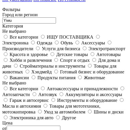
Фильтры
Город или регион
Категория
Не выбрано
Все категории
ИЩУ ПОСТАВЩИКА
Электроника
Одежда
Обувь
Аксессуары
Производители
Услуги для бизнеса
Электротранспорт
Красота и здоровье
Детские товары
Автотовары
Хобби и развлечения
Спорт и отдых
Для дома и
дачи
Стройматериалы и инструменты
Товары для
животных
Хэндмейд
Готовый бизнес и оборудование
Вакансии
Продукты питания
Животные
Не выбрано
Все категории
Автоаксессуары и принадлежности
Автозапчасти
Автозвук
Аккумуляторы и аксессуары
Гараж и автосервис
Инструменты и оборудование
Масла и автохимия
Товары для мототехники,
мотоэкипировка
Уход за автомобилем
Шины и диски
Электроника для авто
Другое
Цена
от