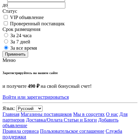
до
Статус
VIP объявление
Проверенный поставщик
Срок размещения
За 24 часа
За 7 дней
За все время
Применить
Меню
Зарегистрируйтесь на нашем сайте
и получите
490 ₽
на свой бонусный счет!
Войти или зарегистрироваться
Язык:
Главная
Магазины поставщиков
Мы в соцсетях
О нас
Для
партнеров
Доставка/Оплата
Статьи и Блоги
Добавить
объявление
Правила сервиса
Пользовательское соглашение
Служба
поддержки