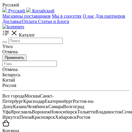
Русский
Русский
Китайский
Магазины поставщиков
Мы в соцсетях
О нас
Для партнеров
Доставка/Оплата
Статьи и Блоги
Каталог
Yiwu
Отмена
Применить
Отмена
Беларусь
Китай
Россия
Все города
Москва
Санкт-
Петербург
Краснодар
Екатеринбург
Ростов-на-
Дону
Казань
Челябинск
Самара
Волгоград
Уфа
Ярославль
Воронеж
Новосибирск
Тольятти
Владивосток
Соч
Иркутск
Пенза
Красноярск
Хабаровск
Ростов
Корзина