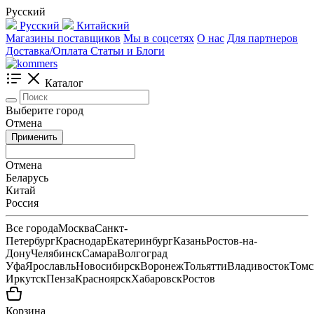
Русский
Русский
Китайский
Магазины поставщиков
Мы в соцсетях
О нас
Для партнеров
Доставка/Оплата
Статьи и Блоги
Каталог
Выберите город
Отмена
Применить
Отмена
Беларусь
Китай
Россия
Все города
Москва
Санкт-
Петербург
Краснодар
Екатеринбург
Казань
Ростов-на-
Дону
Челябинск
Самара
Волгоград
Уфа
Ярославль
Новосибирск
Воронеж
Тольятти
Владивосток
Томс
Иркутск
Пенза
Красноярск
Хабаровск
Ростов
Корзина