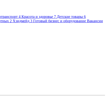
отранспорт
4
Красота и здоровье
7
Детские товары
6
отных
2
Хэндмейд
3
Готовый бизнес и оборудование
Вакансии