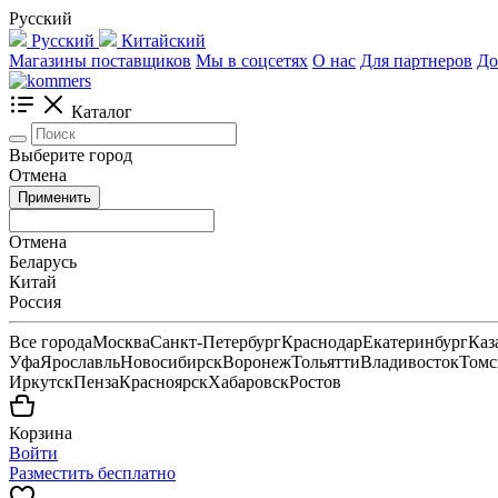
Русский
Русский
Китайский
Магазины поставщиков
Мы в соцсетях
О нас
Для партнеров
До
Каталог
Выберите город
Отмена
Применить
Отмена
Беларусь
Китай
Россия
Все города
Москва
Санкт-Петербург
Краснодар
Екатеринбург
Каз
Уфа
Ярославль
Новосибирск
Воронеж
Тольятти
Владивосток
Томс
Иркутск
Пенза
Красноярск
Хабаровск
Ростов
Корзина
Войти
Разместить бесплатно