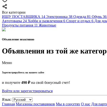
Все категории
ИЩУ ПОСТАВЩИКА
14
Электроника
38
Одежда
81
Обувь
36
Автотовары
24
Хобби и развлечения
6
Спорт и отдых
6
Для дом
Продукты питания
11
Животные
Объявление неактивно
Объявления из той же катего
Меню
Зарегистрируйтесь на нашем сайте
и получите
490 ₽
на свой бонусный счет!
Войти или зарегистрироваться
Язык:
Главная
Магазины поставщиков
Мы в соцсетях
О нас
Для парт