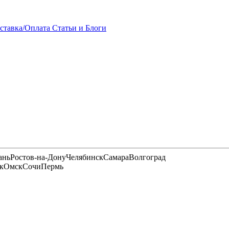
ставка/Оплата
Статьи и Блоги
ань
Ростов-на-Дону
Челябинск
Самара
Волгоград
к
Омск
Сочи
Пермь