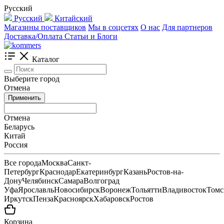
Русский
Русский
Китайский
Магазины поставщиков
Мы в соцсетях
О нас
Для партнеров
Доставка/Оплата
Статьи и Блоги
Каталог
Выберите город
Отмена
Применить
Отмена
Беларусь
Китай
Россия
Все города
Москва
Санкт-
Петербург
Краснодар
Екатеринбург
Казань
Ростов-на-
Дону
Челябинск
Самара
Волгоград
Уфа
Ярославль
Новосибирск
Воронеж
Тольятти
Владивосток
Томс
Иркутск
Пенза
Красноярск
Хабаровск
Ростов
Корзина