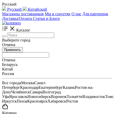
Русский
Русский
Китайский
Магазины поставщиков
Мы в соцсетях
О нас
Для партнеров
Доставка/Оплата
Статьи и Блоги
Каталог
Выберите город
Отмена
Применить
Отмена
Беларусь
Китай
Россия
Все города
Москва
Санкт-
Петербург
Краснодар
Екатеринбург
Казань
Ростов-на-
Дону
Челябинск
Самара
Волгоград
Уфа
Ярославль
Новосибирск
Воронеж
Тольятти
Владивосток
Томс
Иркутск
Пенза
Красноярск
Хабаровск
Ростов
Корзина