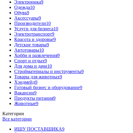
Электроника
9
Одежда
10
Обувь
9
Аксессуары
9
Производители
10
Услуги для бизнеса
10
Электротранспорт
9
Красота и здоровье
9
Детские товары
9
Автотовары
10
Хобби и развлечения
9
Спорт и отдых
9
Для дома и дачи
10
Стройматериалы и инструменты
9
Товары для животных
9
Хэндмейд
9
Готовый бизнес и оборудование
9
Вакансии
9
Продукты питания
9
Животные
9
Категории
Все категории
ИЩУ ПОСТАВЩИКА
9