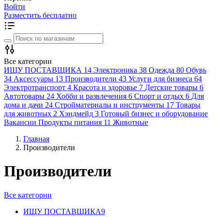
Войти
Разместить бесплатно
Все категории
ИЩУ ПОСТАВЩИКА
14
Электроника
38
Одежда
80
Обувь
34
Аксессуары
13
Производители
43
Услуги для бизнеса
64
Электротранспорт
4
Красота и здоровье
7
Детские товары
6
Автотовары
24
Хобби и развлечения
6
Спорт и отдых
6
Для
дома и дачи
24
Стройматериалы и инструменты
17
Товары
для животных
2
Хэндмейд
3
Готовый бизнес и оборудование
Вакансии
Продукты питания
11
Животные
Главная
Производители
Производители
Все категории
ИЩУ ПОСТАВЩИКА
9