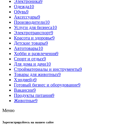
Электроника
9
Одежда
10
Обувь
9
Аксессуары
9
Производители
10
Услуги для бизнеса
10
Электротранспорт
9
Красота и здоровье
9
Детские товары
9
Автотовары
10
Хобби и развлечения
9
Спорт и отдых
9
Для дома и дачи
10
Стройматериалы и инструменты
9
Товары для животных
9
Хэндмейд
9
Готовый бизнес и оборудование
9
Вакансии
9
Продукты питания
9
Животные
9
Меню
Зарегистрируйтесь на нашем сайте