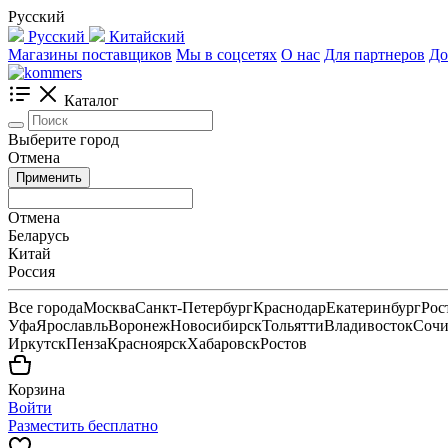
Русский
Русский
Китайский
Магазины поставщиков
Мы в соцсетях
О нас
Для партнеров
До
Каталог
Выберите город
Отмена
Применить
Отмена
Беларусь
Китай
Россия
Все города
Москва
Санкт-Петербург
Краснодар
Екатеринбург
Рос
Уфа
Ярославль
Воронеж
Новосибирск
Тольятти
Владивосток
Соч
Иркутск
Пенза
Красноярск
Хабаровск
Ростов
Корзина
Войти
Разместить бесплатно