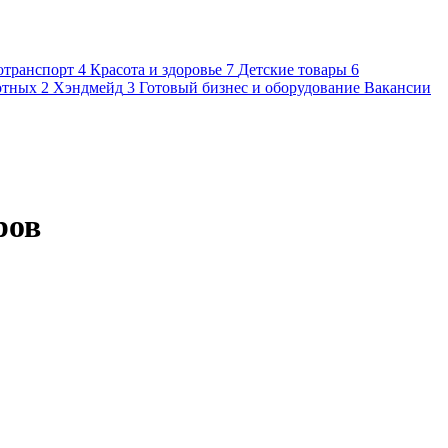
отранспорт
4
Красота и здоровье
7
Детские товары
6
отных
2
Хэндмейд
3
Готовый бизнес и оборудование
Вакансии
ров