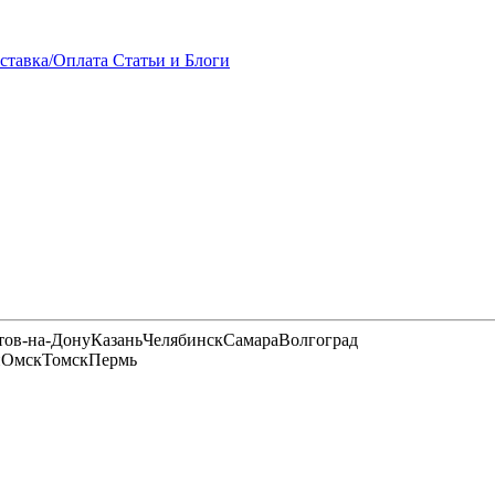
ставка/Оплата
Статьи и Блоги
тов-на-Дону
Казань
Челябинск
Самара
Волгоград
и
Омск
Томск
Пермь