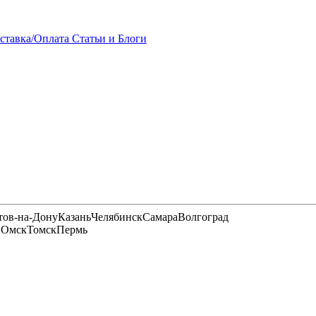
ставка/Оплата
Статьи и Блоги
тов-на-Дону
Казань
Челябинск
Самара
Волгоград
и
Омск
Томск
Пермь