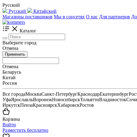
Русский
Русский
Китайский
Магазины поставщиков
Мы в соцсетях
О нас
Для партнеров
До
Каталог
Выберите город
Отмена
Применить
Отмена
Беларусь
Китай
Россия
Все города
Москва
Санкт-Петербург
Краснодар
Екатеринбург
Рос
Уфа
Ярославль
Воронеж
Новосибирск
Тольятти
Владивосток
Соч
Иркутск
Пенза
Красноярск
Хабаровск
Ростов
Корзина
Войти
Разместить бесплатно