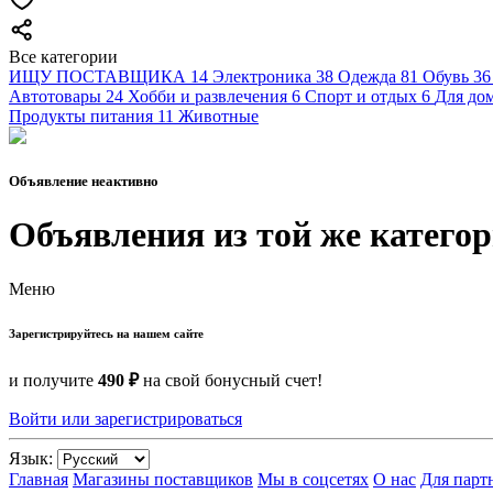
Все категории
ИЩУ ПОСТАВЩИКА
14
Электроника
38
Одежда
81
Обувь
36
Автотовары
24
Хобби и развлечения
6
Спорт и отдых
6
Для дом
Продукты питания
11
Животные
Объявление неактивно
Объявления из той же катего
Меню
Зарегистрируйтесь на нашем сайте
и получите
490 ₽
на свой бонусный счет!
Войти или зарегистрироваться
Язык:
Главная
Магазины поставщиков
Мы в соцсетях
О нас
Для парт