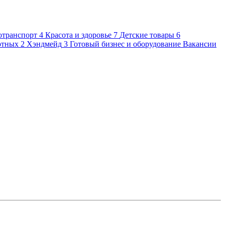
отранспорт
4
Красота и здоровье
7
Детские товары
6
отных
2
Хэндмейд
3
Готовый бизнес и оборудование
Вакансии